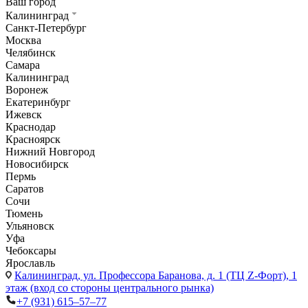
Ваш город
Калининград
Санкт-Петербург
Москва
Челябинск
Самара
Калининград
Воронеж
Екатеринбург
Ижевск
Краснодар
Красноярск
Нижний Новгород
Новосибирск
Пермь
Саратов
Сочи
Тюмень
Ульяновск
Уфа
Чебоксары
Ярославль
Калининград,
ул. Профессора Баранова, д. 1 (ТЦ Z-Форт), 1
этаж (вход со стороны центрального рынка)
+7 (931) 615‒57‒77