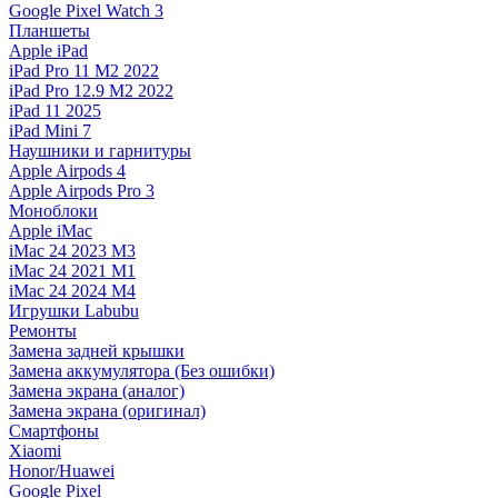
Google Pixel Watch 3
Планшеты
Apple iPad
iPad Pro 11 M2 2022
iPad Pro 12.9 M2 2022
iPad 11 2025
iPad Mini 7
Наушники и гарнитуры
Apple Airpods 4
Apple Airpods Pro 3
Моноблоки
Apple iMac
iMac 24 2023 M3
iMac 24 2021 M1
iMac 24 2024 M4
Игрушки Labubu
Ремонты
Замена задней крышки
Замена аккумулятора (Без ошибки)
Замена экрана (аналог)
Замена экрана (оригинал)
Смартфоны
Xiaomi
Honor/Huawei
Google Pixel