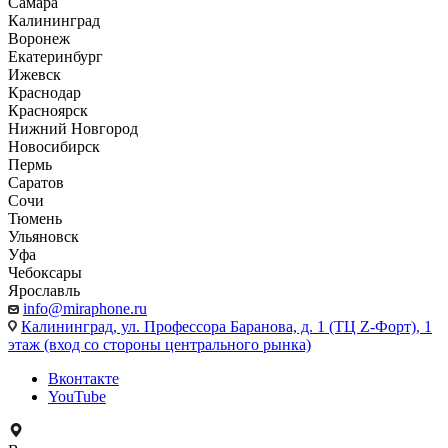
Самара
Калининград
Воронеж
Екатеринбург
Ижевск
Краснодар
Красноярск
Нижний Новгород
Новосибирск
Пермь
Саратов
Сочи
Тюмень
Ульяновск
Уфа
Чебоксары
Ярославль
info@miraphone.ru
Калининград,
ул. Профессора Баранова, д. 1 (ТЦ Z-Форт), 1
этаж (вход со стороны центрального рынка)
Вконтакте
YouTube