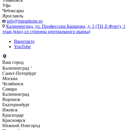
Ульяновск
Уфа
Чебоксары
Ярославль
info@miraphone.ru
Калининград,
ул. Профессора Баранова, д. 1 (ТЦ Z-Форт), 1
этаж (вход со стороны центрального рынка)
Вконтакте
YouTube
Ваш город
Калининград
Санкт-Петербург
Москва
Челябинск
Самара
Калининград
Воронеж
Екатеринбург
Ижевск
Краснодар
Красноярск
Нижний Новгород