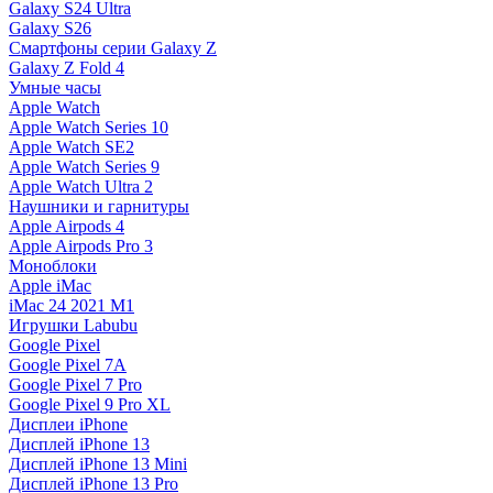
Galaxy S24 Ultra
Galaxy S26
Смартфоны серии Galaxy Z
Galaxy Z Fold 4
Умные часы
Apple Watch
Apple Watch Series 10
Apple Watch SE2
Apple Watch Series 9
Apple Watch Ultra 2
Наушники и гарнитуры
Apple Airpods 4
Apple Airpods Pro 3
Моноблоки
Apple iMac
iMac 24 2021 M1
Игрушки Labubu
Google Pixel
Google Pixel 7А
Google Pixel 7 Pro
Google Pixel 9 Pro XL
Дисплеи iPhone
Дисплей iPhone 13
Дисплей iPhone 13 Mini
Дисплей iPhone 13 Pro