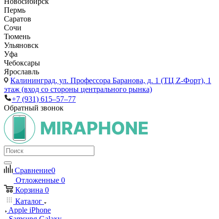
Новосибирск
Пермь
Саратов
Сочи
Тюмень
Ульяновск
Уфа
Чебоксары
Ярославль
Калининград,
ул. Профессора Баранова, д. 1 (ТЦ Z-Форт), 1
этаж (вход со стороны центрального рынка)
+7 (931) 615‒57‒77
Обратный звонок
Сравнение
0
Отложенные
0
Корзина
0
Каталог
Apple iPhone
Samsung Galaxy