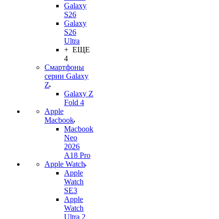
Galaxy
S26
Galaxy
S26
Ultra
+ ЕЩЕ
4
Смартфоны
серии Galaxy
Z
Galaxy Z
Fold 4
Apple
Macbook
Macbook
Neo
2026
A18 Pro
Apple Watch
Apple
Watch
SE3
Apple
Watch
Ultra 2