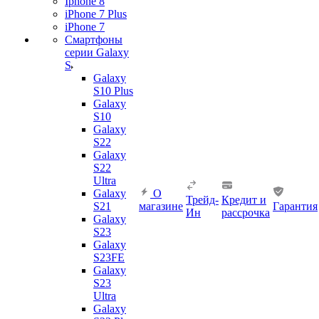
Iphone 8
iPhone 7 Plus
iPhone 7
Смартфоны
серии Galaxy
S
Galaxy
S10 Plus
Galaxy
S10
Galaxy
S22
Galaxy
S22
Ultra
Galaxy
О
Трейд-
Кредит и
S21
магазине
Гарантия
Ин
рассрочка
Galaxy
S23
Galaxy
S23FE
Galaxy
S23
Ultra
Galaxy