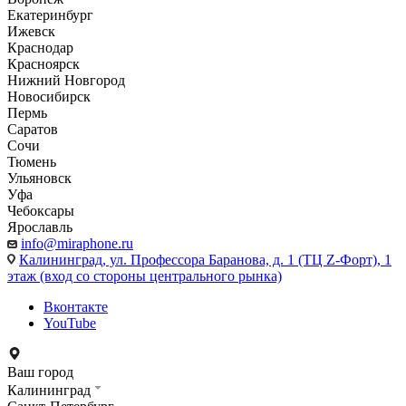
Екатеринбург
Ижевск
Краснодар
Красноярск
Нижний Новгород
Новосибирск
Пермь
Саратов
Сочи
Тюмень
Ульяновск
Уфа
Чебоксары
Ярославль
info@miraphone.ru
Калининград,
ул. Профессора Баранова, д. 1 (ТЦ Z-Форт), 1
этаж (вход со стороны центрального рынка)
Вконтакте
YouTube
Ваш город
Калининград