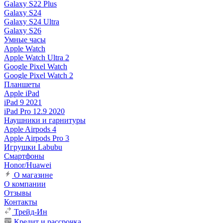
Galaxy S22 Plus
Galaxy S24
Galaxy S24 Ultra
Galaxy S26
Умные часы
Apple Watch
Apple Watch Ultra 2
Google Pixel Watch
Google Pixel Watch 2
Планшеты
Apple iPad
iPad 9 2021
iPad Pro 12.9 2020
Наушники и гарнитуры
Apple Airpods 4
Apple Airpods Pro 3
Игрушки Labubu
Смартфоны
Honor/Huawei
О магазине
О компании
Отзывы
Контакты
Трейд-Ин
Кредит и рассрочка