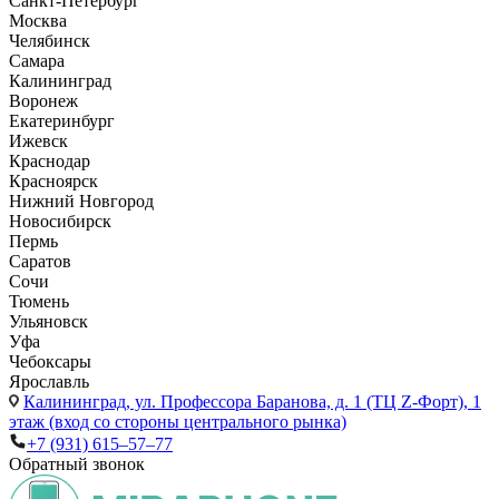
Санкт-Петербург
Москва
Челябинск
Самара
Калининград
Воронеж
Екатеринбург
Ижевск
Краснодар
Красноярск
Нижний Новгород
Новосибирск
Пермь
Саратов
Сочи
Тюмень
Ульяновск
Уфа
Чебоксары
Ярославль
Калининград,
ул. Профессора Баранова, д. 1 (ТЦ Z-Форт), 1
этаж (вход со стороны центрального рынка)
+7 (931) 615‒57‒77
Обратный звонок