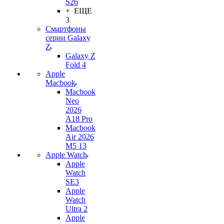
S26
+ ЕЩЕ
3
Смартфоны
серии Galaxy
Z
Galaxy Z
Fold 4
Apple
Macbook
Macbook
Neo
2026
A18 Pro
Macbook
Air 2026
M5 13
Apple Watch
Apple
Watch
SE3
Apple
Watch
Ultra 2
Apple