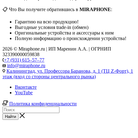
📋 Что Вы получите обратившись в
MIRAPHONE
:
Гарантию на всю продукцию!
Выгодные условия trade-in (обмен)
Оригинальные устройства и аксессуары к ним
Полную информацию о происхождении устройства!
2026 © Miraphone.ru | ИП Маренин А.А. | ОГРНИП
323390000059838
+7 (931) 615‒57‒77
info@miraphone.ru
Калининград,
ул. Профессора Баранова, д. 1 (ТЦ Z-Форт), 1
этаж (вход со стороны центрального рынка)
Вконтакте
YouTube
Политика конфиденциальности
Найти