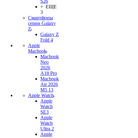
S26
+ ЕЩЕ
3
Смартфоны
серии Galaxy
Z
Galaxy Z
Fold 4
Apple
Macbook
Macbook
Neo
2026
A18 Pro
Macbook
Air 2026
M5 13
Apple Watch
Apple
Watch
SE3
Apple
Watch
Ultra 2
Apple