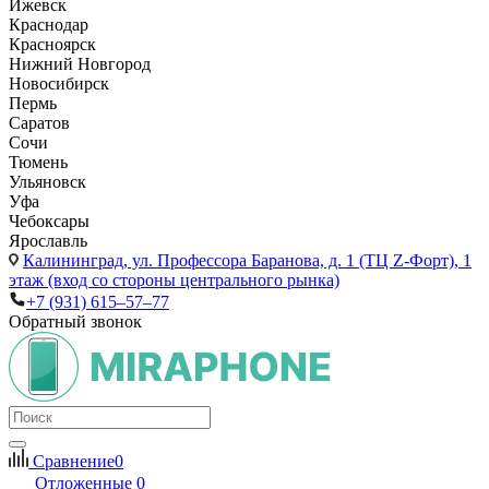
Ижевск
Краснодар
Красноярск
Нижний Новгород
Новосибирск
Пермь
Саратов
Сочи
Тюмень
Ульяновск
Уфа
Чебоксары
Ярославль
Калининград,
ул. Профессора Баранова, д. 1 (ТЦ Z-Форт), 1
этаж (вход со стороны центрального рынка)
+7 (931) 615‒57‒77
Обратный звонок
Сравнение
0
Отложенные
0