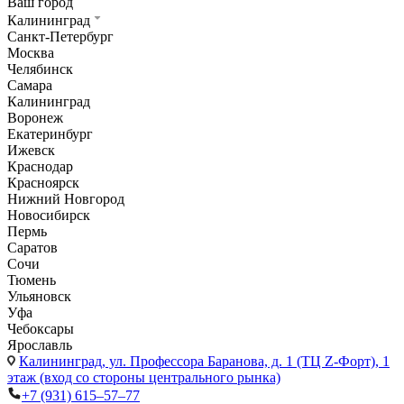
Ваш город
Калининград
Санкт-Петербург
Москва
Челябинск
Самара
Калининград
Воронеж
Екатеринбург
Ижевск
Краснодар
Красноярск
Нижний Новгород
Новосибирск
Пермь
Саратов
Сочи
Тюмень
Ульяновск
Уфа
Чебоксары
Ярославль
Калининград,
ул. Профессора Баранова, д. 1 (ТЦ Z-Форт), 1
этаж (вход со стороны центрального рынка)
+7 (931) 615‒57‒77