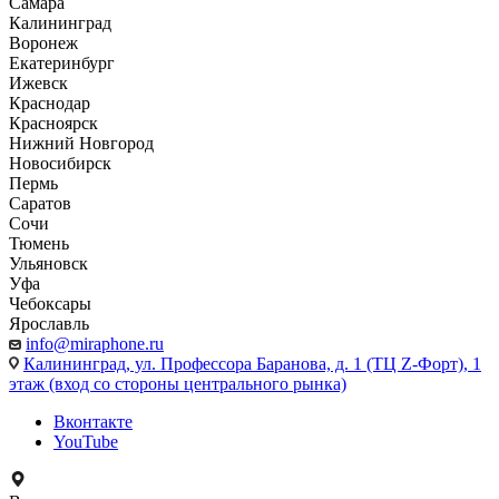
Самара
Калининград
Воронеж
Екатеринбург
Ижевск
Краснодар
Красноярск
Нижний Новгород
Новосибирск
Пермь
Саратов
Сочи
Тюмень
Ульяновск
Уфа
Чебоксары
Ярославль
info@miraphone.ru
Калининград,
ул. Профессора Баранова, д. 1 (ТЦ Z-Форт), 1
этаж (вход со стороны центрального рынка)
Вконтакте
YouTube