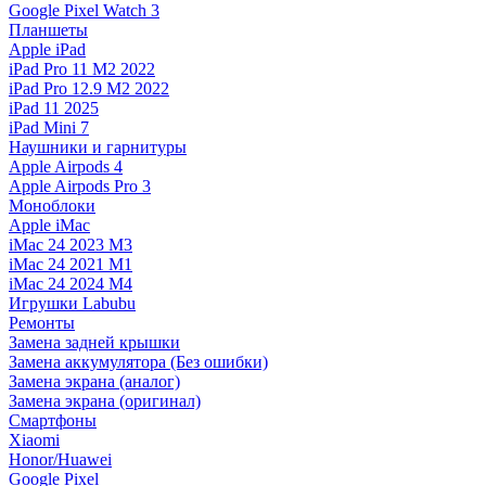
Google Pixel Watch 3
Планшеты
Apple iPad
iPad Pro 11 M2 2022
iPad Pro 12.9 M2 2022
iPad 11 2025
iPad Mini 7
Наушники и гарнитуры
Apple Airpods 4
Apple Airpods Pro 3
Моноблоки
Apple iMac
iMac 24 2023 M3
iMac 24 2021 M1
iMac 24 2024 M4
Игрушки Labubu
Ремонты
Замена задней крышки
Замена аккумулятора (Без ошибки)
Замена экрана (аналог)
Замена экрана (оригинал)
Смартфоны
Xiaomi
Honor/Huawei
Google Pixel