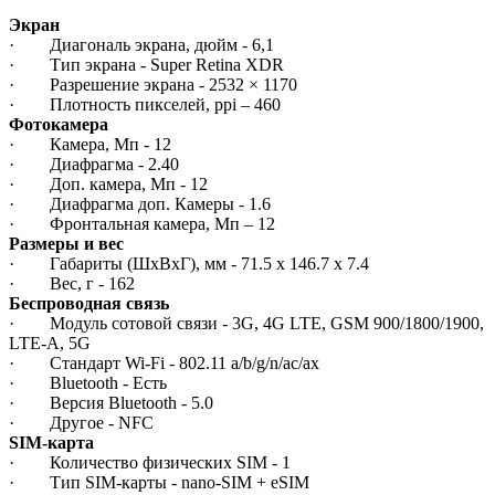
Экран
· Диагональ экрана, дюйм - 6,1
· Тип экрана - Super Retina XDR
· Разрешение экрана - 2532 × 1170
· Плотность пикселей, ppi – 460
Фотокамера
· Камера, Мп - 12
· Диафрагма - 2.40
· Доп. камера, Мп - 12
· Диафрагма доп. Камеры - 1.6
· Фронтальная камера, Мп – 12
Размеры и вес
· Габариты (ШxВxГ), мм - 71.5 x 146.7 x 7.4
· Вес, г - 162
Беспроводная связь
· Модуль сотовой связи - 3G, 4G LTE, GSM 900/1800/1900,
LTE-A, 5G
· Стандарт Wi-Fi - 802.11 a/b/g/n/ac/ax
· Bluetooth - Есть
· Версия Bluetooth - 5.0
· Другое - NFC
SIM-карта
· Количество физических SIM - 1
· Тип SIM-карты - nano-SIM + eSIM