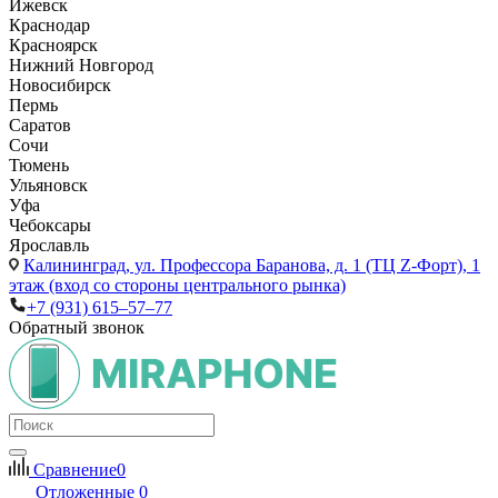
Ижевск
Краснодар
Красноярск
Нижний Новгород
Новосибирск
Пермь
Саратов
Сочи
Тюмень
Ульяновск
Уфа
Чебоксары
Ярославль
Калининград,
ул. Профессора Баранова, д. 1 (ТЦ Z-Форт), 1
этаж (вход со стороны центрального рынка)
+7 (931) 615‒57‒77
Обратный звонок
Сравнение
0
Отложенные
0