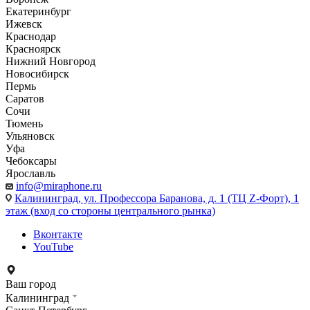
Екатеринбург
Ижевск
Краснодар
Красноярск
Нижний Новгород
Новосибирск
Пермь
Саратов
Сочи
Тюмень
Ульяновск
Уфа
Чебоксары
Ярославль
info@miraphone.ru
Калининград,
ул. Профессора Баранова, д. 1 (ТЦ Z-Форт), 1
этаж (вход со стороны центрального рынка)
Вконтакте
YouTube
Ваш город
Калининград