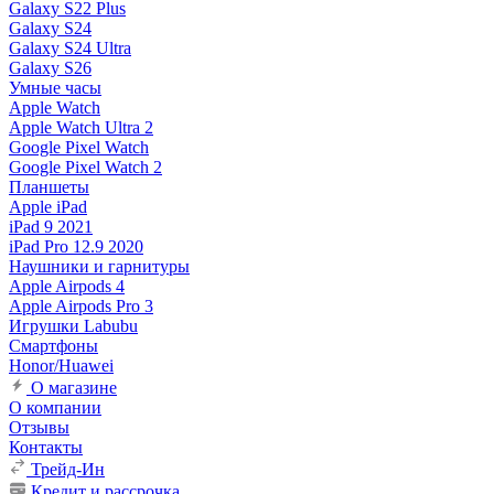
Galaxy S22 Plus
Galaxy S24
Galaxy S24 Ultra
Galaxy S26
Умные часы
Apple Watch
Apple Watch Ultra 2
Google Pixel Watch
Google Pixel Watch 2
Планшеты
Apple iPad
iPad 9 2021
iPad Pro 12.9 2020
Наушники и гарнитуры
Apple Airpods 4
Apple Airpods Pro 3
Игрушки Labubu
Смартфоны
Honor/Huawei
О магазине
О компании
Отзывы
Контакты
Трейд-Ин
Кредит и рассрочка