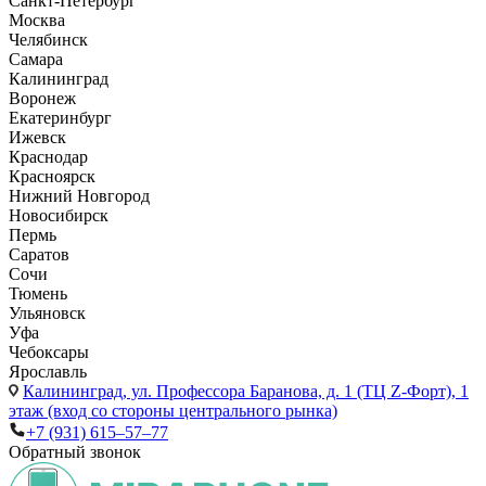
Санкт-Петербург
Москва
Челябинск
Самара
Калининград
Воронеж
Екатеринбург
Ижевск
Краснодар
Красноярск
Нижний Новгород
Новосибирск
Пермь
Саратов
Сочи
Тюмень
Ульяновск
Уфа
Чебоксары
Ярославль
Калининград,
ул. Профессора Баранова, д. 1 (ТЦ Z-Форт), 1
этаж (вход со стороны центрального рынка)
+7 (931) 615‒57‒77
Обратный звонок