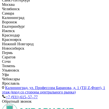
Санкт-Петербург
Москва
Челябинск
Самара
Калининград
Воронеж
Екатеринбург
Ижевск
Краснодар
Красноярск
Нижний Новгород
Новосибирск
Пермь
Саратов
Сочи
Тюмень
Ульяновск
Уфа
Чебоксары
Ярославль
Калининград,
ул. Профессора Баранова, д. 1 (ТЦ Z-Форт), 1
этаж (вход со стороны центрального рынка)
+7 (931) 615‒57‒77
Обратный звонок