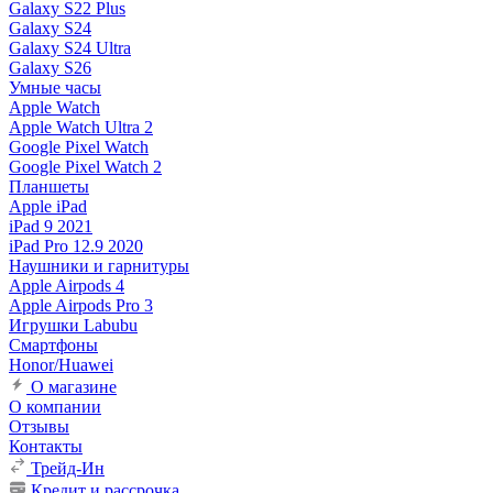
Galaxy S22 Plus
Galaxy S24
Galaxy S24 Ultra
Galaxy S26
Умные часы
Apple Watch
Apple Watch Ultra 2
Google Pixel Watch
Google Pixel Watch 2
Планшеты
Apple iPad
iPad 9 2021
iPad Pro 12.9 2020
Наушники и гарнитуры
Apple Airpods 4
Apple Airpods Pro 3
Игрушки Labubu
Смартфоны
Honor/Huawei
О магазине
О компании
Отзывы
Контакты
Трейд-Ин
Кредит и рассрочка