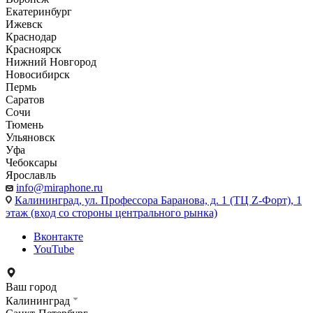
Екатеринбург
Ижевск
Краснодар
Красноярск
Нижний Новгород
Новосибирск
Пермь
Саратов
Сочи
Тюмень
Ульяновск
Уфа
Чебоксары
Ярославль
info@miraphone.ru
Калининград,
ул. Профессора Баранова, д. 1 (ТЦ Z-Форт), 1
этаж (вход со стороны центрального рынка)
Вконтакте
YouTube
Ваш город
Калининград