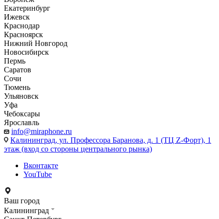
Екатеринбург
Ижевск
Краснодар
Красноярск
Нижний Новгород
Новосибирск
Пермь
Саратов
Сочи
Тюмень
Ульяновск
Уфа
Чебоксары
Ярославль
info@miraphone.ru
Калининград,
ул. Профессора Баранова, д. 1 (ТЦ Z-Форт), 1
этаж (вход со стороны центрального рынка)
Вконтакте
YouTube
Ваш город
Калининград