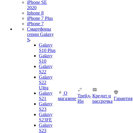
iPhone SE
2020
Iphone 8
iPhone 7 Plus
iPhone 7
Смартфоны
серии Galaxy
S
Galaxy
S10 Plus
Galaxy
S10
Galaxy
S22
Galaxy
S22
Ultra
Galaxy
О
Трейд-
Кредит и
S21
магазине
Гарантия
Ин
рассрочка
Galaxy
S23
Galaxy
S23FE
Galaxy
S23