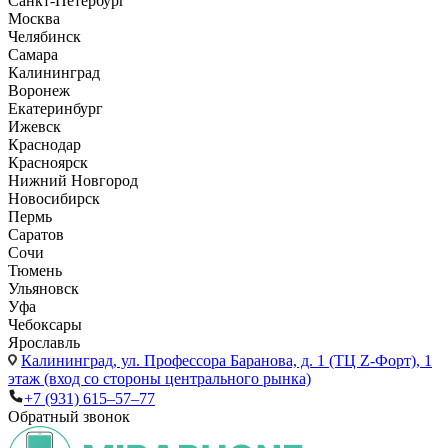
Санкт-Петербург
Москва
Челябинск
Самара
Калининград
Воронеж
Екатеринбург
Ижевск
Краснодар
Красноярск
Нижний Новгород
Новосибирск
Пермь
Саратов
Сочи
Тюмень
Ульяновск
Уфа
Чебоксары
Ярославль
Калининград,
ул. Профессора Баранова, д. 1 (ТЦ Z-Форт), 1
этаж (вход со стороны центрального рынка)
+7 (931) 615‒57‒77
Обратный звонок