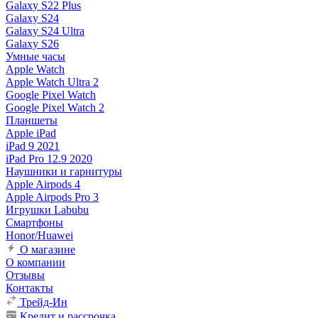
Galaxy S22 Plus
Galaxy S24
Galaxy S24 Ultra
Galaxy S26
Умные часы
Apple Watch
Apple Watch Ultra 2
Google Pixel Watch
Google Pixel Watch 2
Планшеты
Apple iPad
iPad 9 2021
iPad Pro 12.9 2020
Наушники и гарнитуры
Apple Airpods 4
Apple Airpods Pro 3
Игрушки Labubu
Смартфоны
Honor/Huawei
О магазине
О компании
Отзывы
Контакты
Трейд-Ин
Кредит и рассрочка