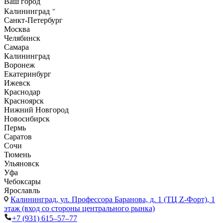
Ваш город
Калининград
Санкт-Петербург
Москва
Челябинск
Самара
Калининград
Воронеж
Екатеринбург
Ижевск
Краснодар
Красноярск
Нижний Новгород
Новосибирск
Пермь
Саратов
Сочи
Тюмень
Ульяновск
Уфа
Чебоксары
Ярославль
Калининград,
ул. Профессора Баранова, д. 1 (ТЦ Z-Форт), 1
этаж (вход со стороны центрального рынка)
+7 (931) 615‒57‒77