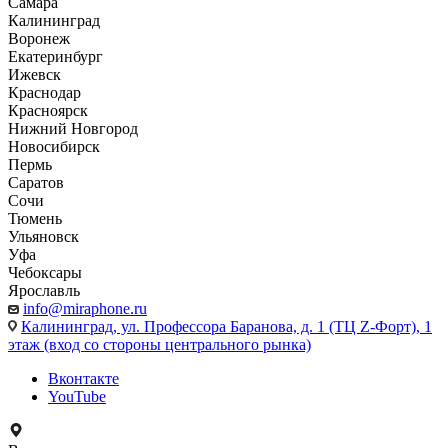
Самара
Калининград
Воронеж
Екатеринбург
Ижевск
Краснодар
Красноярск
Нижний Новгород
Новосибирск
Пермь
Саратов
Сочи
Тюмень
Ульяновск
Уфа
Чебоксары
Ярославль
info@miraphone.ru
Калининград,
ул. Профессора Баранова, д. 1 (ТЦ Z-Форт), 1
этаж (вход со стороны центрального рынка)
Вконтакте
YouTube