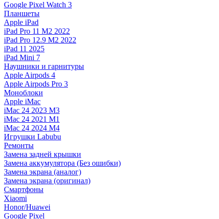
Google Pixel Watch 3
Планшеты
Apple iPad
iPad Pro 11 M2 2022
iPad Pro 12.9 M2 2022
iPad 11 2025
iPad Mini 7
Наушники и гарнитуры
Apple Airpods 4
Apple Airpods Pro 3
Моноблоки
Apple iMac
iMac 24 2023 M3
iMac 24 2021 M1
iMac 24 2024 M4
Игрушки Labubu
Ремонты
Замена задней крышки
Замена аккумулятора (Без ошибки)
Замена экрана (аналог)
Замена экрана (оригинал)
Смартфоны
Xiaomi
Honor/Huawei
Google Pixel