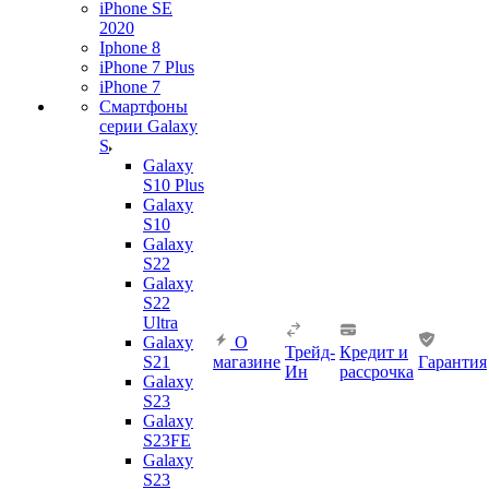
iPhone SE
2020
Iphone 8
iPhone 7 Plus
iPhone 7
Смартфоны
серии Galaxy
S
Galaxy
S10 Plus
Galaxy
S10
Galaxy
S22
Galaxy
S22
Ultra
Galaxy
О
Трейд-
Кредит и
S21
магазине
Гарантия
Ин
рассрочка
Galaxy
S23
Galaxy
S23FE
Galaxy
S23