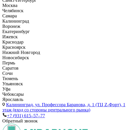
Санкт-Петербург
Москва
Челябинск
Самара
Калининград
Воронеж
Екатеринбург
Ижевск
Краснодар
Красноярск
Нижний Новгород
Новосибирск
Пермь
Саратов
Сочи
Тюмень
Ульяновск
Уфа
Чебоксары
Ярославль
Калининград,
ул. Профессора Баранова, д. 1 (ТЦ Z-Форт), 1
этаж (вход со стороны центрального рынка)
+7 (931) 615‒57‒77
Обратный звонок