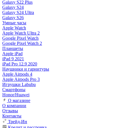
Galaxy S22 Plus
Galaxy S24
Galaxy S24 Ultra
Galaxy S26
Умные часы
Apple Watch
Apple Watch Ultra 2
Google Pixel Watch
Google Pixel Watch 2
Планшеты
Apple iPad
iPad 9 2021
iPad Pro 12.9 2020
Наушники и гарнитуры
Apple Airpods 4
Apple Airpods Pro 3
Игрушки Labubu
Смартфоны
Honor/Huawei
О магазине
О компании
Отзывы
Контакты
Трейд-Ин
Кредит и рассрочка