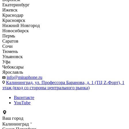
Екатеринбург
Ижевск
Краснодар
Красноярск
Нижний Новгород
Новосибирск
Пермь
Саратов
Сочи
Тюмень
Ульяновск
Уфа
Чебоксары
Ярославль
info@miraphone.ru
Калининград,
ул. Профессора Баранова, д. 1 (ТЦ Z-Форт), 1
этаж (вход со стороны центрального рынка)
Вконтакте
YouTube
Ваш город
Калининград