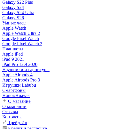
Galaxy S22 Plus
Galaxy S24
Galaxy S24 Ultra
Galaxy S26
Умные часы
Apple Watch
Apple Watch Ultra 2
Google Pixel Watch
Google Pixel Watch 2
Планшеты
Apple iPad
iPad 9 2021
iPad Pro 12.9 2020
Наушники и гарнитуры
Apple Airpods 4
Apple Airpods Pro 3
Игрушки Labubu
Смартфоны
Honor/Huawei
О магазине
О компании
Отзывы
Контакты
Трейд-Ин
Кредит и рассрочка