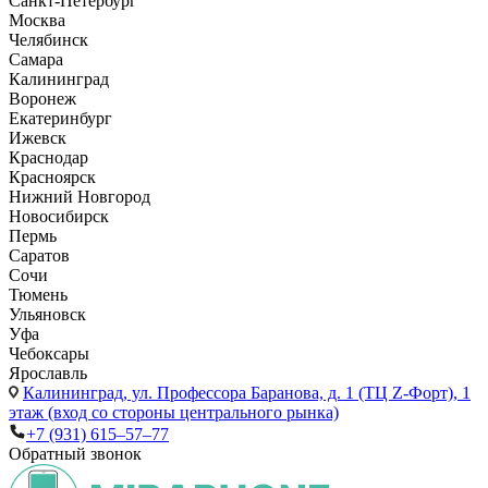
Санкт-Петербург
Москва
Челябинск
Самара
Калининград
Воронеж
Екатеринбург
Ижевск
Краснодар
Красноярск
Нижний Новгород
Новосибирск
Пермь
Саратов
Сочи
Тюмень
Ульяновск
Уфа
Чебоксары
Ярославль
Калининград,
ул. Профессора Баранова, д. 1 (ТЦ Z-Форт), 1
этаж (вход со стороны центрального рынка)
+7 (931) 615‒57‒77
Обратный звонок