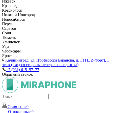
Ижевск
Краснодар
Красноярск
Нижний Новгород
Новосибирск
Пермь
Саратов
Сочи
Тюмень
Ульяновск
Уфа
Чебоксары
Ярославль
Калининград,
ул. Профессора Баранова, д. 1 (ТЦ Z-Форт), 1
этаж (вход со стороны центрального рынка)
+7 (931) 615‒57‒77
Обратный звонок
Сравнение
0
Отложенные
0