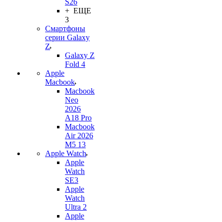
S26
+ ЕЩЕ
3
Смартфоны
серии Galaxy
Z
Galaxy Z
Fold 4
Apple
Macbook
Macbook
Neo
2026
A18 Pro
Macbook
Air 2026
M5 13
Apple Watch
Apple
Watch
SE3
Apple
Watch
Ultra 2
Apple