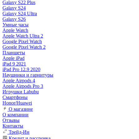
Galaxy S22 Plus
Galaxy S24
Galaxy S24 Ultra
Galaxy S26
Умные часы
Apple Watch
Apple Watch Ultra 2
Google Pixel Watch
Google Pixel Watch 2
Планшеты
Apple iPad
iPad 9 2021
iPad Pro 12.9 2020
Наушники и гарнитуры
Apple Airpods 4
Apple Airpods Pro 3
Игрушки Labubu
Смартфоны
Honor/Huawei
О магазине
О компании
Отзывы
Контакты
Трейд-Ин
Кредит и рассрочка