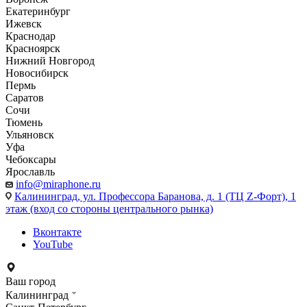
Екатеринбург
Ижевск
Краснодар
Красноярск
Нижний Новгород
Новосибирск
Пермь
Саратов
Сочи
Тюмень
Ульяновск
Уфа
Чебоксары
Ярославль
info@miraphone.ru
Калининград,
ул. Профессора Баранова, д. 1 (ТЦ Z-Форт), 1
этаж (вход со стороны центрального рынка)
Вконтакте
YouTube
Ваш город
Калининград