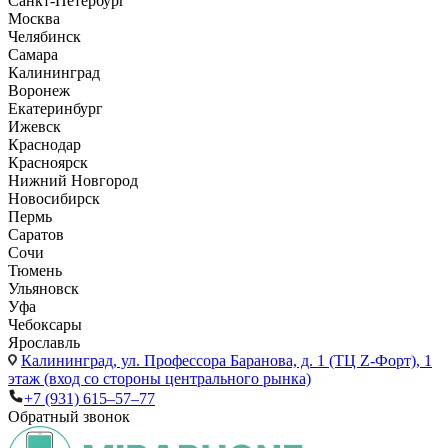
Санкт-Петербург
Москва
Челябинск
Самара
Калининград
Воронеж
Екатеринбург
Ижевск
Краснодар
Красноярск
Нижний Новгород
Новосибирск
Пермь
Саратов
Сочи
Тюмень
Ульяновск
Уфа
Чебоксары
Ярославль
Калининград,
ул. Профессора Баранова, д. 1 (ТЦ Z-Форт), 1
этаж (вход со стороны центрального рынка)
+7 (931) 615‒57‒77
Обратный звонок