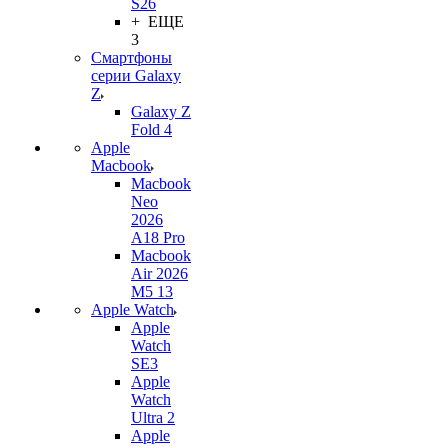
S26
+ ЕЩЕ
3
Смартфоны
серии Galaxy
Z
Galaxy Z
Fold 4
Apple
Macbook
Macbook
Neo
2026
A18 Pro
Macbook
Air 2026
M5 13
Apple Watch
Apple
Watch
SE3
Apple
Watch
Ultra 2
Apple