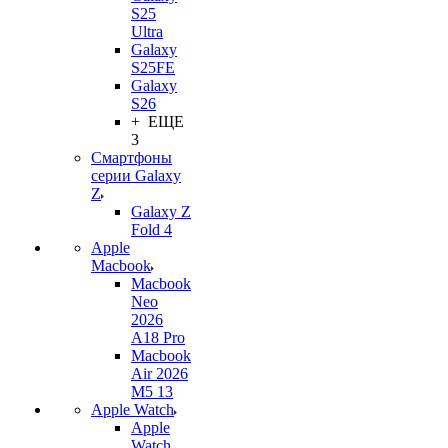
S25
Ultra
Galaxy
S25FE
Galaxy
S26
+ ЕЩЕ
3
Смартфоны
серии Galaxy
Z
Galaxy Z
Fold 4
Apple
Macbook
Macbook
Neo
2026
A18 Pro
Macbook
Air 2026
M5 13
Apple Watch
Apple
Watch