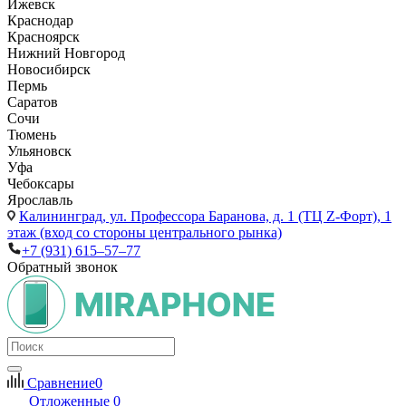
Ижевск
Краснодар
Красноярск
Нижний Новгород
Новосибирск
Пермь
Саратов
Сочи
Тюмень
Ульяновск
Уфа
Чебоксары
Ярославль
Калининград,
ул. Профессора Баранова, д. 1 (ТЦ Z-Форт), 1
этаж (вход со стороны центрального рынка)
+7 (931) 615‒57‒77
Обратный звонок
Сравнение
0
Отложенные
0