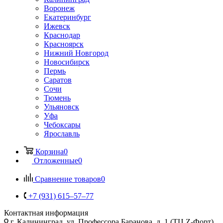
Воронеж
Екатеринбург
Ижевск
Краснодар
Красноярск
Нижний Новгород
Новосибирск
Пермь
Саратов
Сочи
Тюмень
Ульяновск
Уфа
Чебоксары
Ярославль
Корзина
0
Отложенные
0
Сравнение товаров
0
+7 (931) 615‒57‒77
Контактная информация
г. Калининград
,
ул. Профессора Баранова, д. 1 (ТЦ Z-Форт),