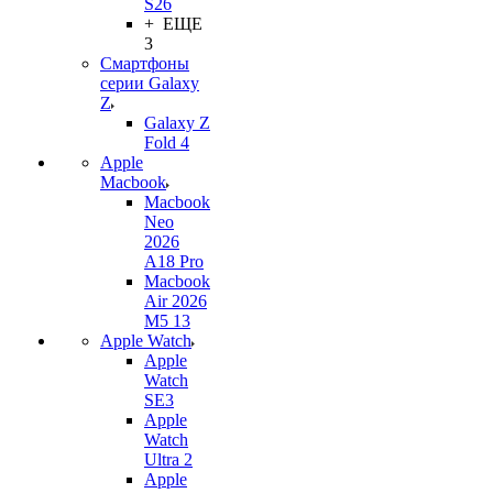
S26
+ ЕЩЕ
3
Смартфоны
серии Galaxy
Z
Galaxy Z
Fold 4
Apple
Macbook
Macbook
Neo
2026
A18 Pro
Macbook
Air 2026
M5 13
Apple Watch
Apple
Watch
SE3
Apple
Watch
Ultra 2
Apple