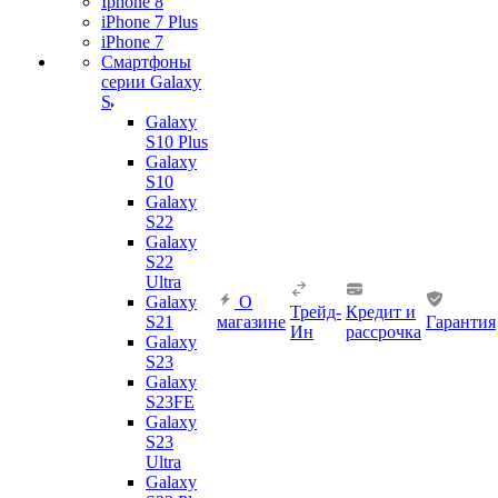
Iphone 8
iPhone 7 Plus
iPhone 7
Смартфоны
серии Galaxy
S
Galaxy
S10 Plus
Galaxy
S10
Galaxy
S22
Galaxy
S22
Ultra
Galaxy
О
Трейд-
Кредит и
S21
магазине
Гарантия
Ин
рассрочка
Galaxy
S23
Galaxy
S23FE
Galaxy
S23
Ultra
Galaxy