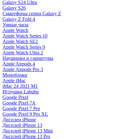
Galaxy S24 Ultra
Galaxy S26
Смартфоны серии Galaxy Z
Galaxy Z Fold 4
Умные часы
Apple Watch
Apple Watch Series 10
Apple Watch SE2
Apple Watch Series 9
Apple Watch Ultra 2
Наушники и гарнитуры
Apple Airpods 4
Apple Airpods Pro 3
Моноблоки
Apple iMac
iMac 24 2021 M1
Игрушки Labubu
Google Pixel
Google Pixel 7А
Google Pixel 7 Pro
Google Pixel 9 Pro XL
Дисплеи iPhone
Дисплей iPhone 13
Дисплей iPhone 13 Mini
Дисплей iPhone 13 Pro