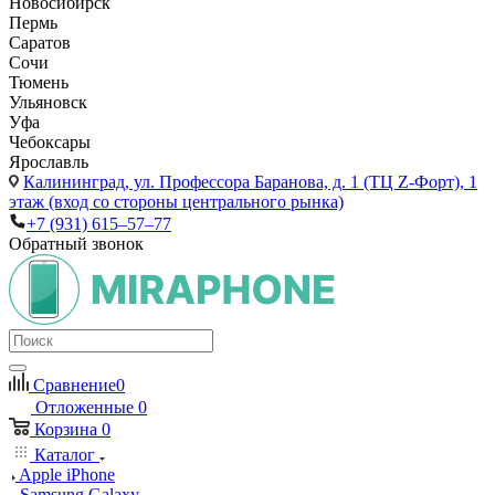
Новосибирск
Пермь
Саратов
Сочи
Тюмень
Ульяновск
Уфа
Чебоксары
Ярославль
Калининград,
ул. Профессора Баранова, д. 1 (ТЦ Z-Форт), 1
этаж (вход со стороны центрального рынка)
+7 (931) 615‒57‒77
Обратный звонок
Сравнение
0
Отложенные
0
Корзина
0
Каталог
Apple iPhone
Samsung Galaxy