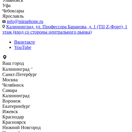
Ульяновск
Уфа
Чебоксары
Ярославль
info@miraphone.ru
Калининград,
ул. Профессора Баранова, д. 1 (ТЦ Z-Форт), 1
этаж (вход со стороны центрального рынка)
Вконтакте
YouTube
Ваш город
Калининград
Санкт-Петербург
Москва
Челябинск
Самара
Калининград
Воронеж
Екатеринбург
Ижевск
Краснодар
Красноярск
Нижний Новгород