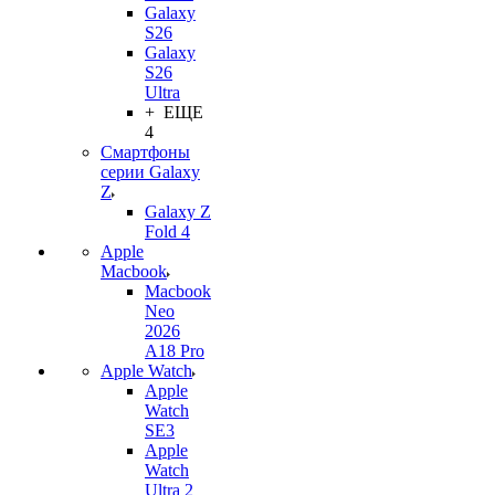
Galaxy
S26
Galaxy
S26
Ultra
+ ЕЩЕ
4
Смартфоны
серии Galaxy
Z
Galaxy Z
Fold 4
Apple
Macbook
Macbook
Neo
2026
A18 Pro
Apple Watch
Apple
Watch
SE3
Apple
Watch
Ultra 2