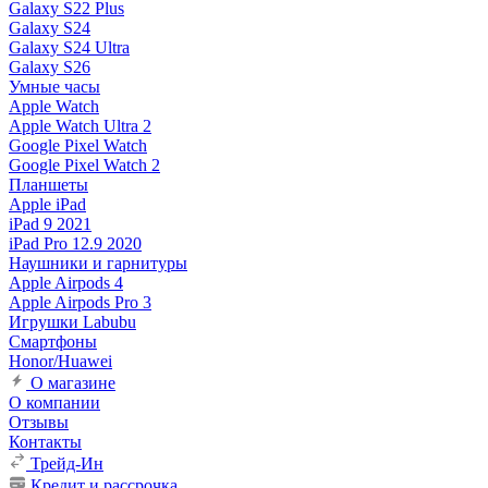
Galaxy S22 Plus
Galaxy S24
Galaxy S24 Ultra
Galaxy S26
Умные часы
Apple Watch
Apple Watch Ultra 2
Google Pixel Watch
Google Pixel Watch 2
Планшеты
Apple iPad
iPad 9 2021
iPad Pro 12.9 2020
Наушники и гарнитуры
Apple Airpods 4
Apple Airpods Pro 3
Игрушки Labubu
Смартфоны
Honor/Huawei
О магазине
О компании
Отзывы
Контакты
Трейд-Ин
Кредит и рассрочка