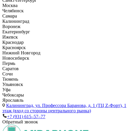
Санкт-Петербург
Москва
Челябинск
Самара
Калининград
Воронеж
Екатеринбург
Ижевск
Краснодар
Красноярск
Нижний Новгород
Новосибирск
Пермь
Саратов
Сочи
Тюмень
Ульяновск
Уфа
Чебоксары
Ярославль
Калининград,
ул. Профессора Баранова, д. 1 (ТЦ Z-Форт), 1
этаж (вход со стороны центрального рынка)
+7 (931) 615‒57‒77
Обратный звонок