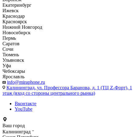
Екатеринбург
Ижевск
Краснодар
Красноярск
Нижний Новгород
Новосибирск
Пермь
Саратов
Сочи
Тюмень
Ульяновск
Уфа
Чебоксары
Ярославль
info@miraphone.ru
Калининград,
ул. Профессора Баранова, д. 1 (ТЦ Z-Форт), 1
этаж (вход со стороны центрального рынка)
Вконтакте
YouTube
Ваш город
Калининград