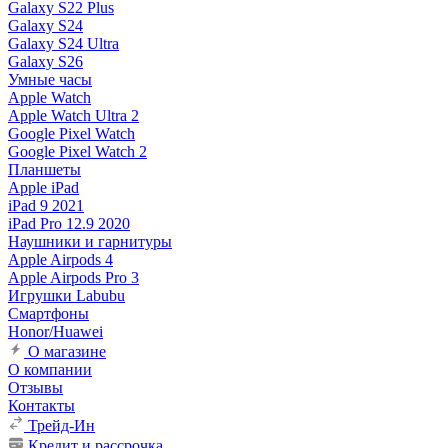
Galaxy S22 Plus
Galaxy S24
Galaxy S24 Ultra
Galaxy S26
Умные часы
Apple Watch
Apple Watch Ultra 2
Google Pixel Watch
Google Pixel Watch 2
Планшеты
Apple iPad
iPad 9 2021
iPad Pro 12.9 2020
Наушники и гарнитуры
Apple Airpods 4
Apple Airpods Pro 3
Игрушки Labubu
Смартфоны
Honor/Huawei
О магазине
О компании
Отзывы
Контакты
Трейд-Ин
Кредит и рассрочка