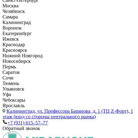
Санкт-Петербург
Москва
Челябинск
Самара
Калининград
Воронеж
Екатеринбург
Ижевск
Краснодар
Красноярск
Нижний Новгород
Новосибирск
Пермь
Саратов
Сочи
Тюмень
Ульяновск
Уфа
Чебоксары
Ярославль
Калининград,
ул. Профессора Баранова, д. 1 (ТЦ Z-Форт), 1
этаж (вход со стороны центрального рынка)
+7 (931) 615‒57‒77
Обратный звонок