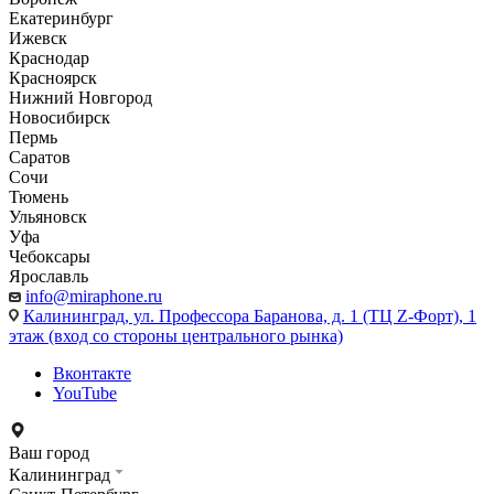
Екатеринбург
Ижевск
Краснодар
Красноярск
Нижний Новгород
Новосибирск
Пермь
Саратов
Сочи
Тюмень
Ульяновск
Уфа
Чебоксары
Ярославль
info@miraphone.ru
Калининград,
ул. Профессора Баранова, д. 1 (ТЦ Z-Форт), 1
этаж (вход со стороны центрального рынка)
Вконтакте
YouTube
Ваш город
Калининград