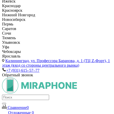
Ижевск
Краснодар
Красноярск
Нижний Новгород
Новосибирск
Пермь
Саратов
Сочи
Тюмень
Ульяновск
Уфа
Чебоксары
Ярославль
Калининград,
ул. Профессора Баранова, д. 1 (ТЦ Z-Форт), 1
этаж (вход со стороны центрального рынка)
+7 (931) 615‒57‒77
Обратный звонок
Сравнение
0
Отложенные
0