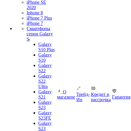
iPhone SE
2020
Iphone 8
iPhone 7 Plus
iPhone 7
Смартфоны
серии Galaxy
S
Galaxy
S10 Plus
Galaxy
S10
Galaxy
S22
Galaxy
S22
Ultra
Galaxy
О
Трейд-
Кредит и
S21
магазине
Гарантия
Ин
рассрочка
Galaxy
S23
Galaxy
S23FE
Galaxy
S23