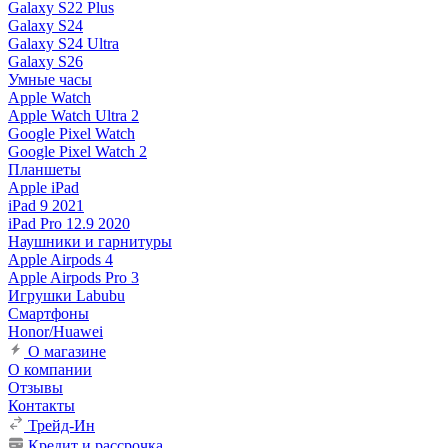
Galaxy S22 Plus
Galaxy S24
Galaxy S24 Ultra
Galaxy S26
Умные часы
Apple Watch
Apple Watch Ultra 2
Google Pixel Watch
Google Pixel Watch 2
Планшеты
Apple iPad
iPad 9 2021
iPad Pro 12.9 2020
Наушники и гарнитуры
Apple Airpods 4
Apple Airpods Pro 3
Игрушки Labubu
Смартфоны
Honor/Huawei
О магазине
О компании
Отзывы
Контакты
Трейд-Ин
Кредит и рассрочка