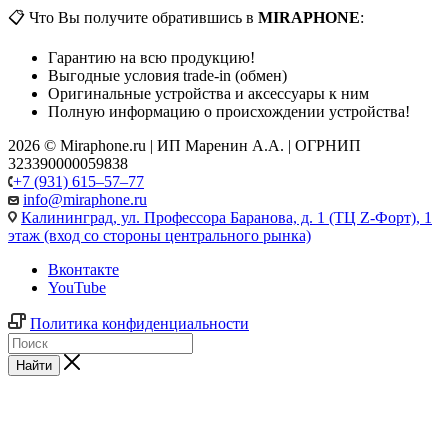
📋 Что Вы получите обратившись в
MIRAPHONE
:
Гарантию на всю продукцию!
Выгодные условия trade-in (обмен)
Оригинальные устройства и аксессуары к ним
Полную информацию о происхождении устройства!
2026 © Miraphone.ru | ИП Маренин А.А. | ОГРНИП
323390000059838
+7 (931) 615‒57‒77
info@miraphone.ru
Калининград,
ул. Профессора Баранова, д. 1 (ТЦ Z-Форт), 1
этаж (вход со стороны центрального рынка)
Вконтакте
YouTube
Политика конфиденциальности
Найти