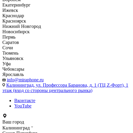
Екатеринбург
Ижевск
Краснодар
Красноярск
Нижний Новгород
Новосибирск
Пермь
Саратов
Сочи
Тюмень
Ульяновск
Уфа
Чебоксары
Ярославль
info@miraphone.ru
Калининград,
ул. Профессора Баранова, д. 1 (ТЦ Z-Форт), 1
этаж (вход со стороны центрального рынка)
Вконтакте
YouTube
Ваш город
Калининград