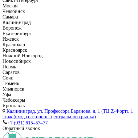
Санкт-Петербург
Москва
Челябинск
Самара
Калининград
Воронеж
Екатеринбург
Ижевск
Краснодар
Красноярск
Нижний Новгород
Новосибирск
Пермь
Саратов
Сочи
Тюмень
Ульяновск
Уфа
Чебоксары
Ярославль
Калининград,
ул. Профессора Баранова, д. 1 (ТЦ Z-Форт), 1
этаж (вход со стороны центрального рынка)
+7 (931) 615‒57‒77
Обратный звонок