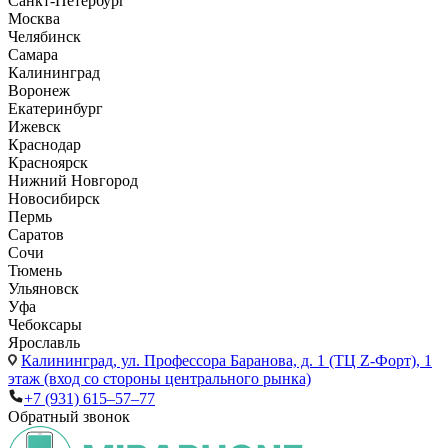
Санкт-Петербург
Москва
Челябинск
Самара
Калининград
Воронеж
Екатеринбург
Ижевск
Краснодар
Красноярск
Нижний Новгород
Новосибирск
Пермь
Саратов
Сочи
Тюмень
Ульяновск
Уфа
Чебоксары
Ярославль
Калининград,
ул. Профессора Баранова, д. 1 (ТЦ Z-Форт), 1
этаж (вход со стороны центрального рынка)
+7 (931) 615‒57‒77
Обратный звонок