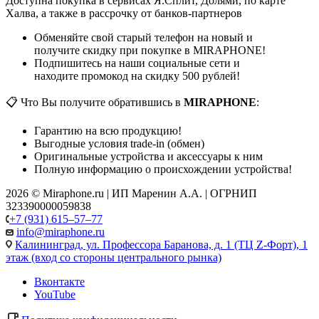
Доступна покупка в сервисах Я.Сплит, Долями, по карте
Халва, а также в рассрочку от банков-партнеров
Обменяйте свой старый телефон на новый и
получите скидку при покупке в MIRAPHONE!
Подпишитесь на наши социальные сети и
находите промокод на скидку 500 рублей!
📋 Что Вы получите обратившись в
MIRAPHONE
:
Гарантию на всю продукцию!
Выгодные условия trade-in (обмен)
Оригинальные устройства и аксессуары к ним
Полную информацию о происхождении устройства!
2026 © Miraphone.ru | ИП Маренин А.А. | ОГРНИП
323390000059838
+7 (931) 615‒57‒77
info@miraphone.ru
Калининград,
ул. Профессора Баранова, д. 1 (ТЦ Z-Форт), 1
этаж (вход со стороны центрального рынка)
Вконтакте
YouTube