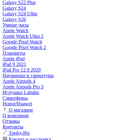
Galaxy S22 Plus
Galaxy S24
Galaxy S24 Ultra
Galaxy S26
Умные часы
Apple Watch
Apple Watch Ultra 2
Google Pixel Watch
Google Pixel Watch 2
Планшеты
Apple iPad
iPad 9 2021
iPad Pro 12.9 2020
Наушники и гарнитуры
Apple Airpods 4
Apple Airpods Pro 3
Игрушки Labubu
Смартфоны
Honor/Huawei
О магазине
О компании
Отзывы
Контакты
Трейд-Ин
Кредит и рассрочка