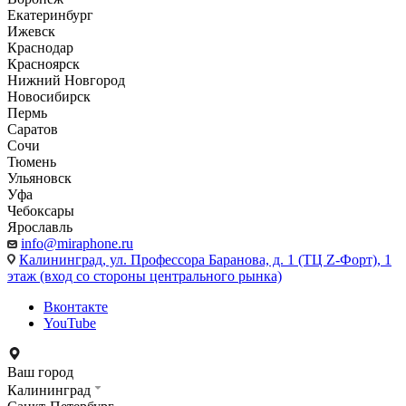
Екатеринбург
Ижевск
Краснодар
Красноярск
Нижний Новгород
Новосибирск
Пермь
Саратов
Сочи
Тюмень
Ульяновск
Уфа
Чебоксары
Ярославль
info@miraphone.ru
Калининград,
ул. Профессора Баранова, д. 1 (ТЦ Z-Форт), 1
этаж (вход со стороны центрального рынка)
Вконтакте
YouTube
Ваш город
Калининград