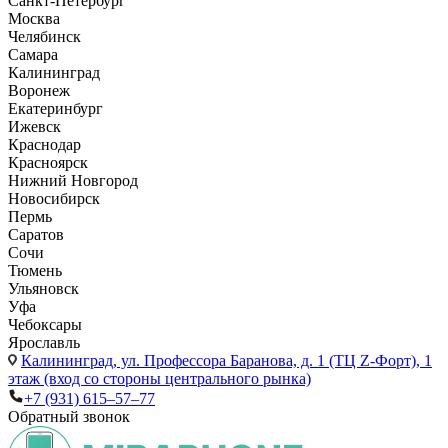
Санкт-Петербург
Москва
Челябинск
Самара
Калининград
Воронеж
Екатеринбург
Ижевск
Краснодар
Красноярск
Нижний Новгород
Новосибирск
Пермь
Саратов
Сочи
Тюмень
Ульяновск
Уфа
Чебоксары
Ярославль
Калининград,
ул. Профессора Баранова, д. 1 (ТЦ Z-Форт), 1
этаж (вход со стороны центрального рынка)
+7 (931) 615‒57‒77
Обратный звонок