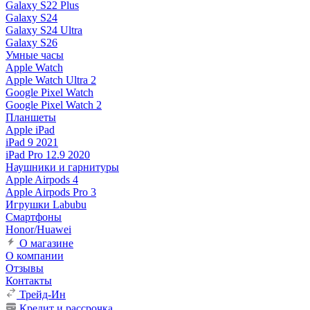
Galaxy S22 Plus
Galaxy S24
Galaxy S24 Ultra
Galaxy S26
Умные часы
Apple Watch
Apple Watch Ultra 2
Google Pixel Watch
Google Pixel Watch 2
Планшеты
Apple iPad
iPad 9 2021
iPad Pro 12.9 2020
Наушники и гарнитуры
Apple Airpods 4
Apple Airpods Pro 3
Игрушки Labubu
Смартфоны
Honor/Huawei
О магазине
О компании
Отзывы
Контакты
Трейд-Ин
Кредит и рассрочка