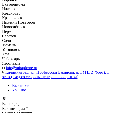
Екатеринбург
Ижевск
Краснодар
Красноярск
Нижний Новгород
Новосибирск
Пермь
Саратов
Сочи
Тюмень
Ульяновск
Уфа
Чебоксары
Ярославль
info@miraphone.ru
Калининград,
ул. Профессора Баранова, д. 1 (ТЦ Z-Форт), 1
этаж (вход со стороны центрального рынка)
Вконтакте
YouTube
Ваш город
Калининград