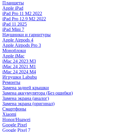
Планшеты
Apple iPad
iPad Pro 11 M2 2022
iPad Pro 12.9 M2 2022
iPad 11 2025
iPad Mini 7
Наушники и гарнитуры
Apple Airpods 4
Apple Airpods Pro 3
Моноблоки
Apple iMac
iMac 24 2023 M3
iMac 24 2021 M1
iMac 24 2024 M4
Игрушки Labubu
Ремонты
Замена задней крышки
Замена аккумулятора (Без ошибки)
Замена экрана (аналог)
Замена экрана (оригинал)
Смартфоны
Xiaomi
Honor/Huawei
Google Pixel
Google Pixel 7