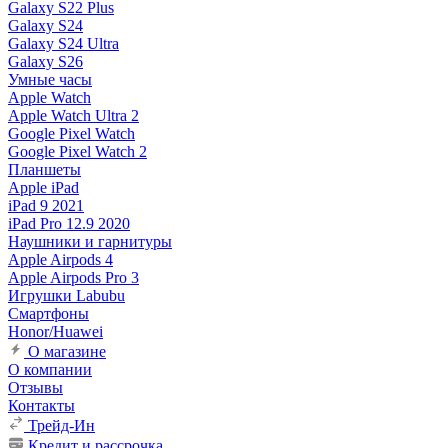
Galaxy S22 Plus
Galaxy S24
Galaxy S24 Ultra
Galaxy S26
Умные часы
Apple Watch
Apple Watch Ultra 2
Google Pixel Watch
Google Pixel Watch 2
Планшеты
Apple iPad
iPad 9 2021
iPad Pro 12.9 2020
Наушники и гарнитуры
Apple Airpods 4
Apple Airpods Pro 3
Игрушки Labubu
Смартфоны
Honor/Huawei
О магазине
О компании
Отзывы
Контакты
Трейд-Ин
Кредит и рассрочка