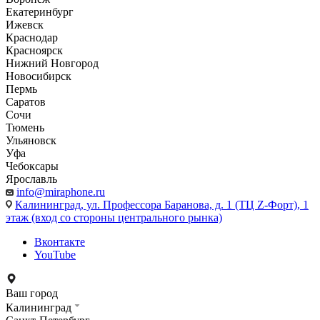
Екатеринбург
Ижевск
Краснодар
Красноярск
Нижний Новгород
Новосибирск
Пермь
Саратов
Сочи
Тюмень
Ульяновск
Уфа
Чебоксары
Ярославль
info@miraphone.ru
Калининград,
ул. Профессора Баранова, д. 1 (ТЦ Z-Форт), 1
этаж (вход со стороны центрального рынка)
Вконтакте
YouTube
Ваш город
Калининград