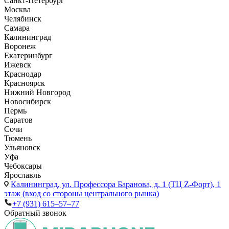
Санкт-Петербург
Москва
Челябинск
Самара
Калининград
Воронеж
Екатеринбург
Ижевск
Краснодар
Красноярск
Нижний Новгород
Новосибирск
Пермь
Саратов
Сочи
Тюмень
Ульяновск
Уфа
Чебоксары
Ярославль
Калининград,
ул. Профессора Баранова, д. 1 (ТЦ Z-Форт), 1
этаж (вход со стороны центрального рынка)
+7 (931) 615‒57‒77
Обратный звонок