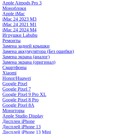
Apple Airpods Pro 3
Моноблоки
Apple iMac
iMac 24 2023 M3
iMac 24 2021 M1
iMac 24 2024 M4
Игрушки Labubu
Ремонты
Замена задней крышки
Замена аккумулятора (Без ошибки)
Замена экрана (аналог)
Замена экрана (оригинал)
Смартфоны
Xiaomi
Honor/Huawei
Google Pixel
Google Pixel 7
Google Pixel 9 Pro XL
Google Pixel 8 Pro
Google Pixel 8A
Мониторы
Apple Studio Display
Дисплеи iPhone
Дисплей iPhone 13
Дисплей iPhone 13 Mini