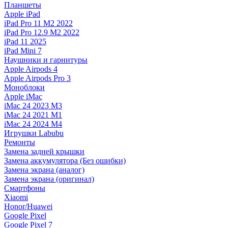
Планшеты
Apple iPad
iPad Pro 11 M2 2022
iPad Pro 12.9 M2 2022
iPad 11 2025
iPad Mini 7
Наушники и гарнитуры
Apple Airpods 4
Apple Airpods Pro 3
Моноблоки
Apple iMac
iMac 24 2023 M3
iMac 24 2021 M1
iMac 24 2024 M4
Игрушки Labubu
Ремонты
Замена задней крышки
Замена аккумулятора (Без ошибки)
Замена экрана (аналог)
Замена экрана (оригинал)
Смартфоны
Xiaomi
Honor/Huawei
Google Pixel
Google Pixel 7