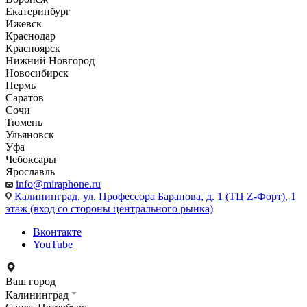
Екатеринбург
Ижевск
Краснодар
Красноярск
Нижний Новгород
Новосибирск
Пермь
Саратов
Сочи
Тюмень
Ульяновск
Уфа
Чебоксары
Ярославль
info@miraphone.ru
Калининград,
ул. Профессора Баранова, д. 1 (ТЦ Z-Форт), 1
этаж (вход со стороны центрального рынка)
Вконтакте
YouTube
Ваш город
Калининград