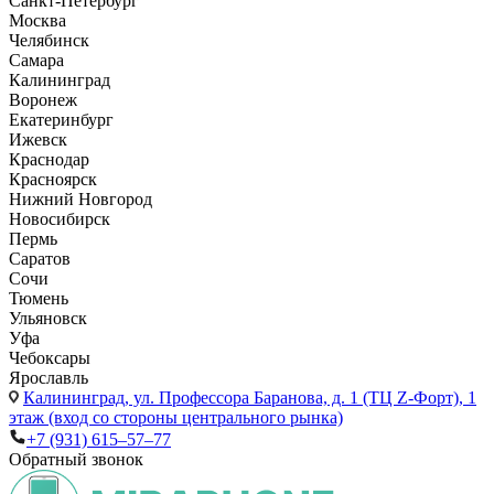
Санкт-Петербург
Москва
Челябинск
Самара
Калининград
Воронеж
Екатеринбург
Ижевск
Краснодар
Красноярск
Нижний Новгород
Новосибирск
Пермь
Саратов
Сочи
Тюмень
Ульяновск
Уфа
Чебоксары
Ярославль
Калининград,
ул. Профессора Баранова, д. 1 (ТЦ Z-Форт), 1
этаж (вход со стороны центрального рынка)
+7 (931) 615‒57‒77
Обратный звонок