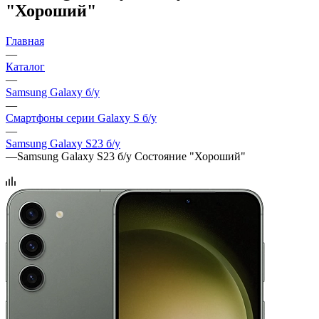
"Хороший"
Главная
—
Каталог
—
Samsung Galaxy б/у
—
Смартфоны серии Galaxy S б/у
—
Samsung Galaxy S23 б/у
—
Samsung Galaxy S23 б/у Состояние "Хороший"