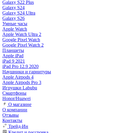
Galaxy S22 Plus
Galaxy S24
Galaxy S24 Ultra
Galaxy S26
Умные часы
Apple Watch
Apple Watch Ultra 2
Google Pixel Watch
Google Pixel Watch 2
Планшеты
Apple iPad
iPad 9 2021
iPad Pro 12.9 2020
Наушники и гарнитуры
Apple Airpods 4
Apple Airpods Pro 3
Игрушки Labubu
Смартфоны
Honor/Huawei
О магазине
О компании
Отзывы
Контакты
Трейд-Ин
Кредит и рассрочка