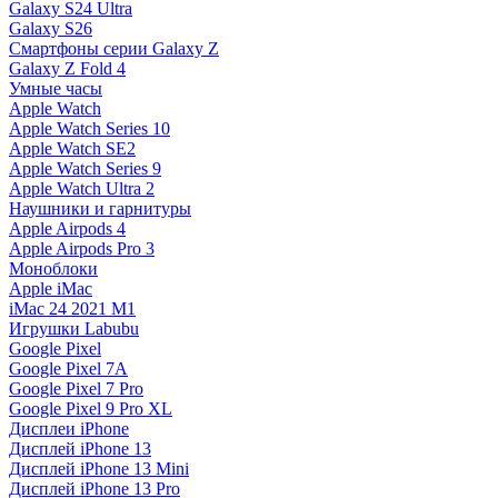
Galaxy S24 Ultra
Galaxy S26
Смартфоны серии Galaxy Z
Galaxy Z Fold 4
Умные часы
Apple Watch
Apple Watch Series 10
Apple Watch SE2
Apple Watch Series 9
Apple Watch Ultra 2
Наушники и гарнитуры
Apple Airpods 4
Apple Airpods Pro 3
Моноблоки
Apple iMac
iMac 24 2021 M1
Игрушки Labubu
Google Pixel
Google Pixel 7А
Google Pixel 7 Pro
Google Pixel 9 Pro XL
Дисплеи iPhone
Дисплей iPhone 13
Дисплей iPhone 13 Mini
Дисплей iPhone 13 Pro