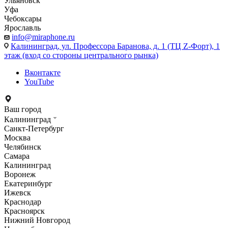
Ульяновск
Уфа
Чебоксары
Ярославль
info@miraphone.ru
Калининград,
ул. Профессора Баранова, д. 1 (ТЦ Z-Форт), 1
этаж (вход со стороны центрального рынка)
Вконтакте
YouTube
Ваш город
Калининград
Санкт-Петербург
Москва
Челябинск
Самара
Калининград
Воронеж
Екатеринбург
Ижевск
Краснодар
Красноярск
Нижний Новгород