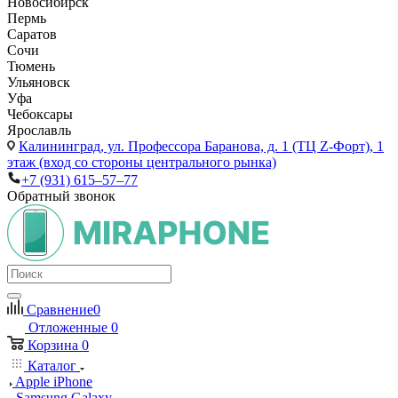
Новосибирск
Пермь
Саратов
Сочи
Тюмень
Ульяновск
Уфа
Чебоксары
Ярославль
Калининград,
ул. Профессора Баранова, д. 1 (ТЦ Z-Форт), 1
этаж (вход со стороны центрального рынка)
+7 (931) 615‒57‒77
Обратный звонок
Сравнение
0
Отложенные
0
Корзина
0
Каталог
Apple iPhone
Samsung Galaxy