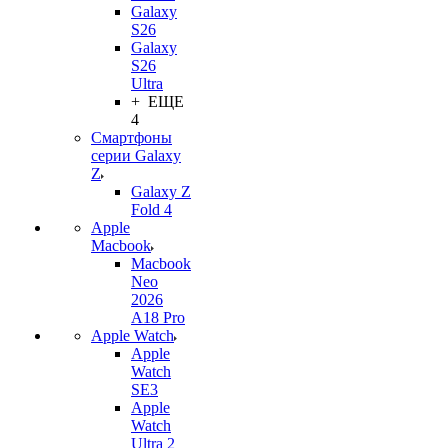
Galaxy
S26
Galaxy
S26
Ultra
+ ЕЩЕ
4
Смартфоны
серии Galaxy
Z
Galaxy Z
Fold 4
Apple
Macbook
Macbook
Neo
2026
A18 Pro
Apple Watch
Apple
Watch
SE3
Apple
Watch
Ultra 2