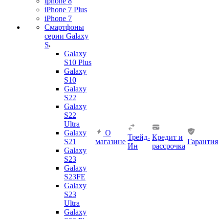
Iphone 8
iPhone 7 Plus
iPhone 7
Смартфоны
серии Galaxy
S
Galaxy
S10 Plus
Galaxy
S10
Galaxy
S22
Galaxy
S22
Ultra
Galaxy
О
Трейд-
Кредит и
S21
магазине
Гарантия
Ин
рассрочка
Galaxy
S23
Galaxy
S23FE
Galaxy
S23
Ultra
Galaxy