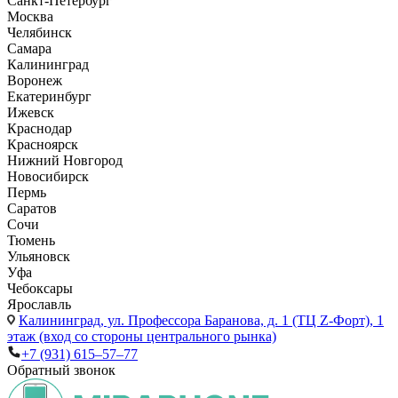
Санкт-Петербург
Москва
Челябинск
Самара
Калининград
Воронеж
Екатеринбург
Ижевск
Краснодар
Красноярск
Нижний Новгород
Новосибирск
Пермь
Саратов
Сочи
Тюмень
Ульяновск
Уфа
Чебоксары
Ярославль
Калининград,
ул. Профессора Баранова, д. 1 (ТЦ Z-Форт), 1
этаж (вход со стороны центрального рынка)
+7 (931) 615‒57‒77
Обратный звонок