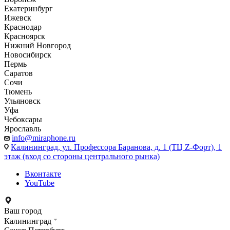
Екатеринбург
Ижевск
Краснодар
Красноярск
Нижний Новгород
Новосибирск
Пермь
Саратов
Сочи
Тюмень
Ульяновск
Уфа
Чебоксары
Ярославль
info@miraphone.ru
Калининград,
ул. Профессора Баранова, д. 1 (ТЦ Z-Форт), 1
этаж (вход со стороны центрального рынка)
Вконтакте
YouTube
Ваш город
Калининград