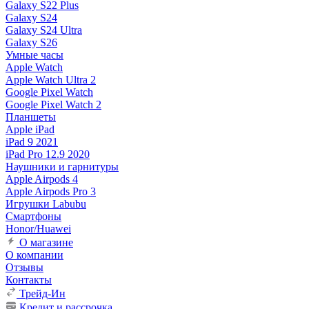
Galaxy S22 Plus
Galaxy S24
Galaxy S24 Ultra
Galaxy S26
Умные часы
Apple Watch
Apple Watch Ultra 2
Google Pixel Watch
Google Pixel Watch 2
Планшеты
Apple iPad
iPad 9 2021
iPad Pro 12.9 2020
Наушники и гарнитуры
Apple Airpods 4
Apple Airpods Pro 3
Игрушки Labubu
Смартфоны
Honor/Huawei
О магазине
О компании
Отзывы
Контакты
Трейд-Ин
Кредит и рассрочка