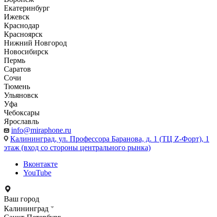
Екатеринбург
Ижевск
Краснодар
Красноярск
Нижний Новгород
Новосибирск
Пермь
Саратов
Сочи
Тюмень
Ульяновск
Уфа
Чебоксары
Ярославль
info@miraphone.ru
Калининград,
ул. Профессора Баранова, д. 1 (ТЦ Z-Форт), 1
этаж (вход со стороны центрального рынка)
Вконтакте
YouTube
Ваш город
Калининград