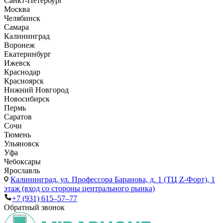
Санкт-Петербург
Москва
Челябинск
Самара
Калининград
Воронеж
Екатеринбург
Ижевск
Краснодар
Красноярск
Нижний Новгород
Новосибирск
Пермь
Саратов
Сочи
Тюмень
Ульяновск
Уфа
Чебоксары
Ярославль
Калининград,
ул. Профессора Баранова, д. 1 (ТЦ Z-Форт), 1
этаж (вход со стороны центрального рынка)
+7 (931) 615‒57‒77
Обратный звонок