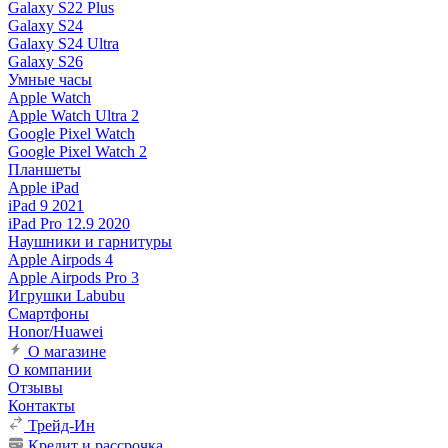
Galaxy S22 Plus
Galaxy S24
Galaxy S24 Ultra
Galaxy S26
Умные часы
Apple Watch
Apple Watch Ultra 2
Google Pixel Watch
Google Pixel Watch 2
Планшеты
Apple iPad
iPad 9 2021
iPad Pro 12.9 2020
Наушники и гарнитуры
Apple Airpods 4
Apple Airpods Pro 3
Игрушки Labubu
Смартфоны
Honor/Huawei
О магазине
О компании
Отзывы
Контакты
Трейд-Ин
Кредит и рассрочка