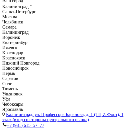
Ваш город
Калининград
Санкт-Петербург
Москва
Челябинск
Самара
Калининград
Воронеж
Екатеринбург
Ижевск
Краснодар
Красноярск
Нижний Новгород
Новосибирск
Пермь
Саратов
Сочи
Тюмень
Ульяновск
Уфа
Чебоксары
Ярославль
Калининград,
ул. Профессора Баранова, д. 1 (ТЦ Z-Форт), 1
этаж (вход со стороны центрального рынка)
+7 (931) 615‒57‒77