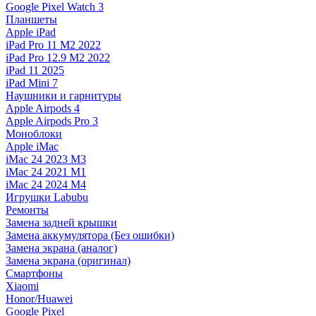
Google Pixel Watch 3
Планшеты
Apple iPad
iPad Pro 11 M2 2022
iPad Pro 12.9 M2 2022
iPad 11 2025
iPad Mini 7
Наушники и гарнитуры
Apple Airpods 4
Apple Airpods Pro 3
Моноблоки
Apple iMac
iMac 24 2023 M3
iMac 24 2021 M1
iMac 24 2024 M4
Игрушки Labubu
Ремонты
Замена задней крышки
Замена аккумулятора (Без ошибки)
Замена экрана (аналог)
Замена экрана (оригинал)
Смартфоны
Xiaomi
Honor/Huawei
Google Pixel