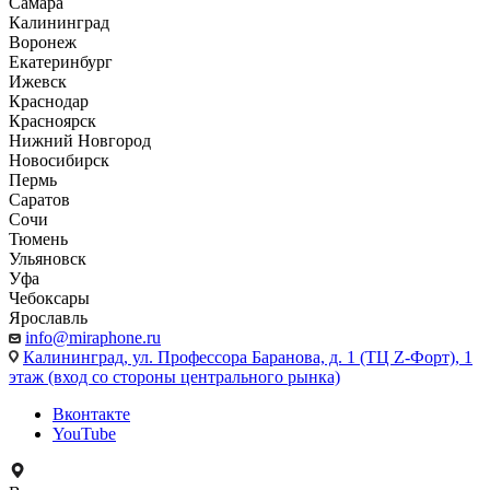
Самара
Калининград
Воронеж
Екатеринбург
Ижевск
Краснодар
Красноярск
Нижний Новгород
Новосибирск
Пермь
Саратов
Сочи
Тюмень
Ульяновск
Уфа
Чебоксары
Ярославль
info@miraphone.ru
Калининград,
ул. Профессора Баранова, д. 1 (ТЦ Z-Форт), 1
этаж (вход со стороны центрального рынка)
Вконтакте
YouTube