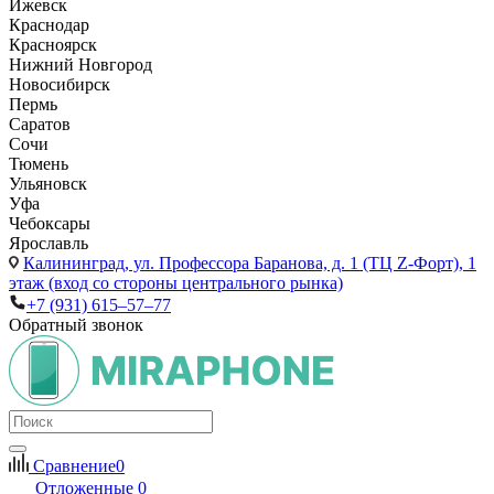
Ижевск
Краснодар
Красноярск
Нижний Новгород
Новосибирск
Пермь
Саратов
Сочи
Тюмень
Ульяновск
Уфа
Чебоксары
Ярославль
Калининград,
ул. Профессора Баранова, д. 1 (ТЦ Z-Форт), 1
этаж (вход со стороны центрального рынка)
+7 (931) 615‒57‒77
Обратный звонок
Сравнение
0
Отложенные
0