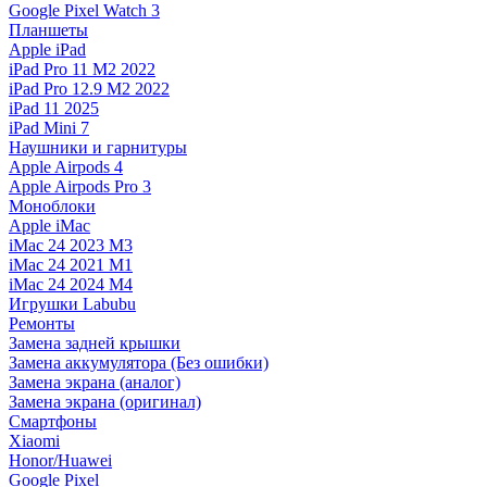
Google Pixel Watch 3
Планшеты
Apple iPad
iPad Pro 11 M2 2022
iPad Pro 12.9 M2 2022
iPad 11 2025
iPad Mini 7
Наушники и гарнитуры
Apple Airpods 4
Apple Airpods Pro 3
Моноблоки
Apple iMac
iMac 24 2023 M3
iMac 24 2021 M1
iMac 24 2024 M4
Игрушки Labubu
Ремонты
Замена задней крышки
Замена аккумулятора (Без ошибки)
Замена экрана (аналог)
Замена экрана (оригинал)
Смартфоны
Xiaomi
Honor/Huawei
Google Pixel