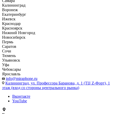
Самара
Калининград
Воронеж
Екатеринбург
Ижевск
Краснодар
Красноярск
Нижний Новгород
Новосибирск
Пермь
Саратов
Сочи
Тюмень
Ульяновск
Уфа
Чебоксары
Ярославль
info@miraphone.ru
Калининград,
ул. Профессора Баранова, д. 1 (ТЦ Z-Форт), 1
этаж (вход со стороны центрального рынка)
Вконтакте
YouTube