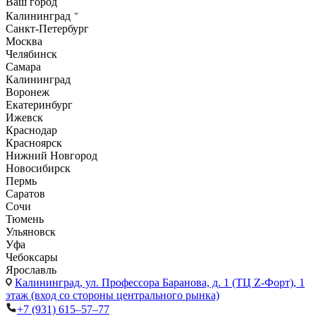
Ваш город
Калининград
Санкт-Петербург
Москва
Челябинск
Самара
Калининград
Воронеж
Екатеринбург
Ижевск
Краснодар
Красноярск
Нижний Новгород
Новосибирск
Пермь
Саратов
Сочи
Тюмень
Ульяновск
Уфа
Чебоксары
Ярославль
Калининград,
ул. Профессора Баранова, д. 1 (ТЦ Z-Форт), 1
этаж (вход со стороны центрального рынка)
+7 (931) 615‒57‒77