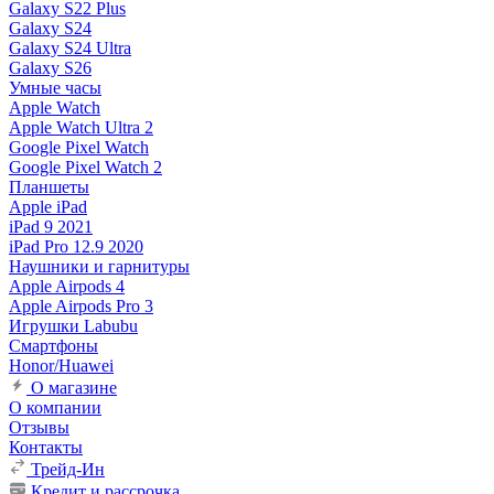
Galaxy S22 Plus
Galaxy S24
Galaxy S24 Ultra
Galaxy S26
Умные часы
Apple Watch
Apple Watch Ultra 2
Google Pixel Watch
Google Pixel Watch 2
Планшеты
Apple iPad
iPad 9 2021
iPad Pro 12.9 2020
Наушники и гарнитуры
Apple Airpods 4
Apple Airpods Pro 3
Игрушки Labubu
Смартфоны
Honor/Huawei
О магазине
О компании
Отзывы
Контакты
Трейд-Ин
Кредит и рассрочка