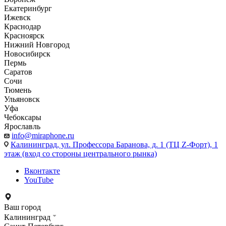
Екатеринбург
Ижевск
Краснодар
Красноярск
Нижний Новгород
Новосибирск
Пермь
Саратов
Сочи
Тюмень
Ульяновск
Уфа
Чебоксары
Ярославль
info@miraphone.ru
Калининград,
ул. Профессора Баранова, д. 1 (ТЦ Z-Форт), 1
этаж (вход со стороны центрального рынка)
Вконтакте
YouTube
Ваш город
Калининград