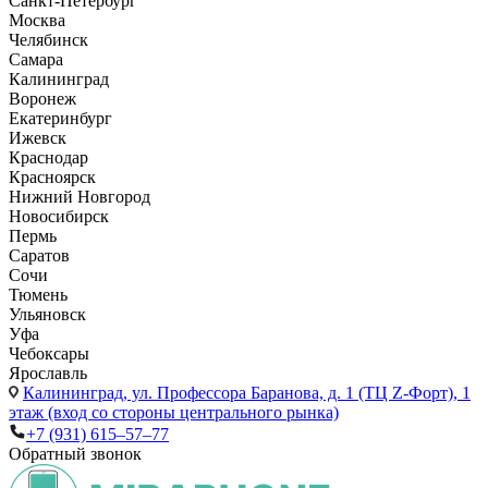
Санкт-Петербург
Москва
Челябинск
Самара
Калининград
Воронеж
Екатеринбург
Ижевск
Краснодар
Красноярск
Нижний Новгород
Новосибирск
Пермь
Саратов
Сочи
Тюмень
Ульяновск
Уфа
Чебоксары
Ярославль
Калининград,
ул. Профессора Баранова, д. 1 (ТЦ Z-Форт), 1
этаж (вход со стороны центрального рынка)
+7 (931) 615‒57‒77
Обратный звонок