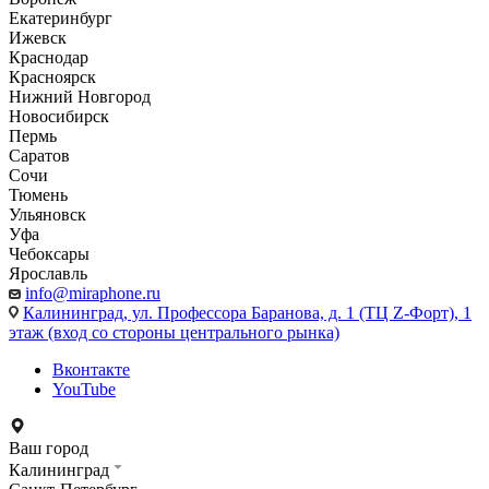
Екатеринбург
Ижевск
Краснодар
Красноярск
Нижний Новгород
Новосибирск
Пермь
Саратов
Сочи
Тюмень
Ульяновск
Уфа
Чебоксары
Ярославль
info@miraphone.ru
Калининград,
ул. Профессора Баранова, д. 1 (ТЦ Z-Форт), 1
этаж (вход со стороны центрального рынка)
Вконтакте
YouTube
Ваш город
Калининград