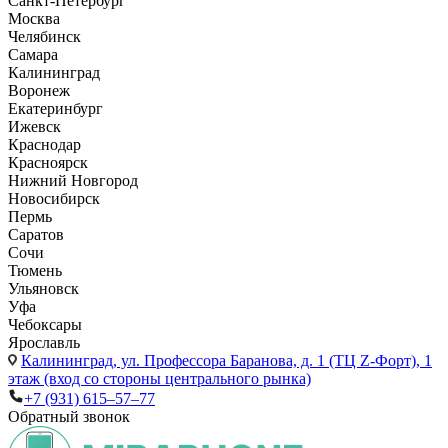
Санкт-Петербург
Москва
Челябинск
Самара
Калининград
Воронеж
Екатеринбург
Ижевск
Краснодар
Красноярск
Нижний Новгород
Новосибирск
Пермь
Саратов
Сочи
Тюмень
Ульяновск
Уфа
Чебоксары
Ярославль
Калининград,
ул. Профессора Баранова, д. 1 (ТЦ Z-Форт), 1
этаж (вход со стороны центрального рынка)
+7 (931) 615‒57‒77
Обратный звонок