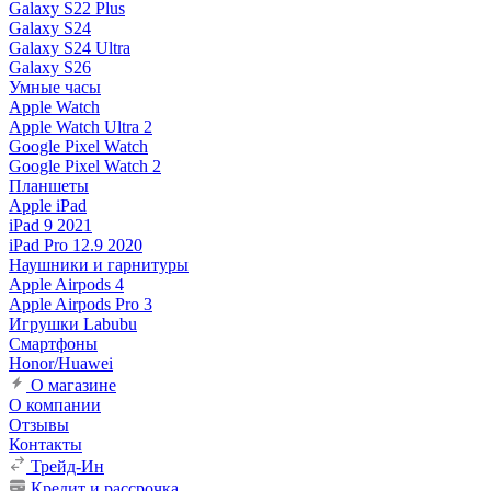
Galaxy S22 Plus
Galaxy S24
Galaxy S24 Ultra
Galaxy S26
Умные часы
Apple Watch
Apple Watch Ultra 2
Google Pixel Watch
Google Pixel Watch 2
Планшеты
Apple iPad
iPad 9 2021
iPad Pro 12.9 2020
Наушники и гарнитуры
Apple Airpods 4
Apple Airpods Pro 3
Игрушки Labubu
Смартфоны
Honor/Huawei
О магазине
О компании
Отзывы
Контакты
Трейд-Ин
Кредит и рассрочка