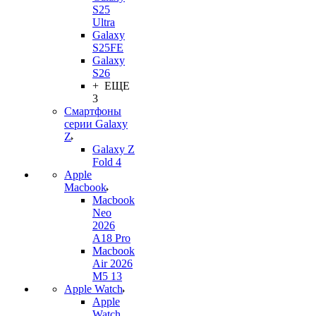
S25
Ultra
Galaxy
S25FE
Galaxy
S26
+ ЕЩЕ
3
Смартфоны
серии Galaxy
Z
Galaxy Z
Fold 4
Apple
Macbook
Macbook
Neo
2026
A18 Pro
Macbook
Air 2026
M5 13
Apple Watch
Apple
Watch