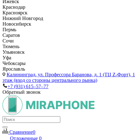
Ижевск
Краснодар
Красноярск
Нижний Новгород
Новосибирск
Пермь
Саратов
Сочи
Тюмень
Ульяновск
Уфа
Чебоксары
Ярославль
Калининград,
ул. Профессора Баранова, д. 1 (ТЦ Z-Форт), 1
этаж (вход со стороны центрального рынка)
+7 (931) 615‒57‒77
Обратный звонок
Сравнение
0
Отложенные
0