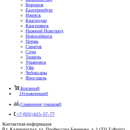
Воронеж
Екатеринбург
Ижевск
Краснодар
Красноярск
Нижний Новгород
Новосибирск
Пермь
Саратов
Сочи
Тюмень
Ульяновск
Уфа
Чебоксары
Ярославль
Корзина
0
Отложенные
0
Сравнение товаров
0
+7 (931) 615‒57‒77
Контактная информация
г. Калининград
,
ул. Профессора Баранова, д. 1 (ТЦ Z-Форт),