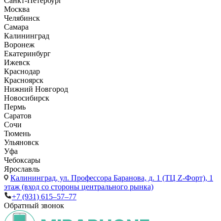
Санкт-Петербург
Москва
Челябинск
Самара
Калининград
Воронеж
Екатеринбург
Ижевск
Краснодар
Красноярск
Нижний Новгород
Новосибирск
Пермь
Саратов
Сочи
Тюмень
Ульяновск
Уфа
Чебоксары
Ярославль
Калининград,
ул. Профессора Баранова, д. 1 (ТЦ Z-Форт), 1
этаж (вход со стороны центрального рынка)
+7 (931) 615‒57‒77
Обратный звонок