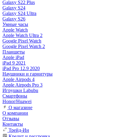
Galaxy S22 Plus
Galaxy S24
Galaxy S24 Ultra
Galaxy S26
Умные часы
Apple Watch
Apple Watch Ultra 2
Google Pixel Watch
Google Pixel Watch 2
Планшеты
Apple iPad
iPad 9 2021
iPad Pro 12.9 2020
Наушники и гарнитуры
Apple Airpods 4
Apple Airpods Pro 3
Игрушки Labubu
Смартфоны
Honor/Huawei
О магазине
О компании
Отзывы
Контакты
Трейд-Ин
Кредит и рассрочка