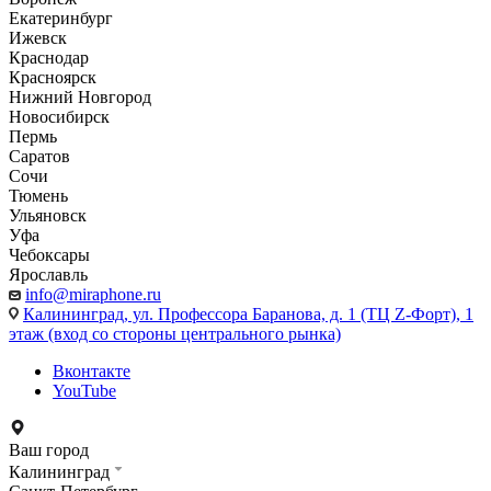
Екатеринбург
Ижевск
Краснодар
Красноярск
Нижний Новгород
Новосибирск
Пермь
Саратов
Сочи
Тюмень
Ульяновск
Уфа
Чебоксары
Ярославль
info@miraphone.ru
Калининград,
ул. Профессора Баранова, д. 1 (ТЦ Z-Форт), 1
этаж (вход со стороны центрального рынка)
Вконтакте
YouTube
Ваш город
Калининград