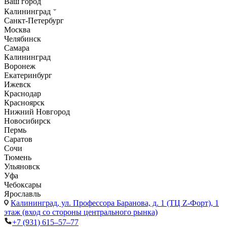
Ваш город
Калининград
Санкт-Петербург
Москва
Челябинск
Самара
Калининград
Воронеж
Екатеринбург
Ижевск
Краснодар
Красноярск
Нижний Новгород
Новосибирск
Пермь
Саратов
Сочи
Тюмень
Ульяновск
Уфа
Чебоксары
Ярославль
Калининград,
ул. Профессора Баранова, д. 1 (ТЦ Z-Форт), 1
этаж (вход со стороны центрального рынка)
+7 (931) 615‒57‒77