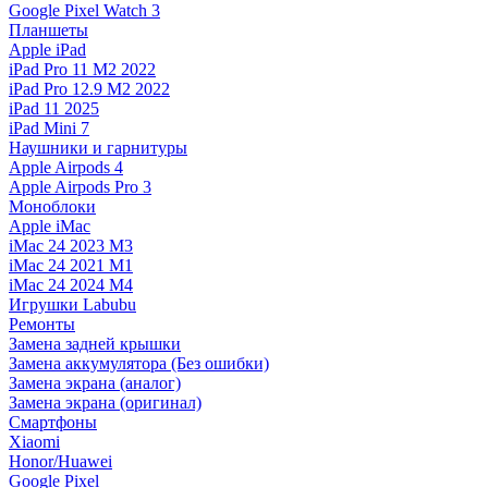
Google Pixel Watch 3
Планшеты
Apple iPad
iPad Pro 11 M2 2022
iPad Pro 12.9 M2 2022
iPad 11 2025
iPad Mini 7
Наушники и гарнитуры
Apple Airpods 4
Apple Airpods Pro 3
Моноблоки
Apple iMac
iMac 24 2023 M3
iMac 24 2021 M1
iMac 24 2024 M4
Игрушки Labubu
Ремонты
Замена задней крышки
Замена аккумулятора (Без ошибки)
Замена экрана (аналог)
Замена экрана (оригинал)
Смартфоны
Xiaomi
Honor/Huawei
Google Pixel