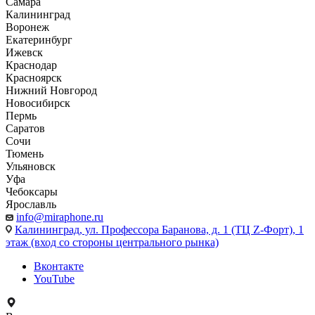
Самара
Калининград
Воронеж
Екатеринбург
Ижевск
Краснодар
Красноярск
Нижний Новгород
Новосибирск
Пермь
Саратов
Сочи
Тюмень
Ульяновск
Уфа
Чебоксары
Ярославль
info@miraphone.ru
Калининград,
ул. Профессора Баранова, д. 1 (ТЦ Z-Форт), 1
этаж (вход со стороны центрального рынка)
Вконтакте
YouTube