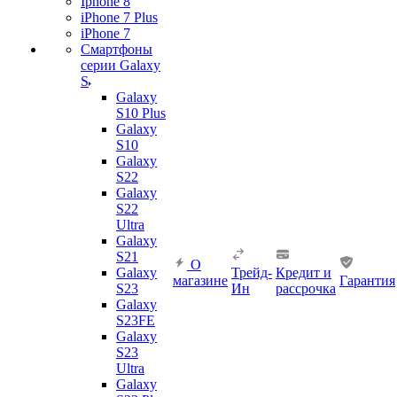
Iphone 8
iPhone 7 Plus
iPhone 7
Смартфоны
серии Galaxy
S
Galaxy
S10 Plus
Galaxy
S10
Galaxy
S22
Galaxy
S22
Ultra
Galaxy
S21
О
Galaxy
Трейд-
Кредит и
магазине
Гарантия
S23
Ин
рассрочка
Galaxy
S23FE
Galaxy
S23
Ultra
Galaxy