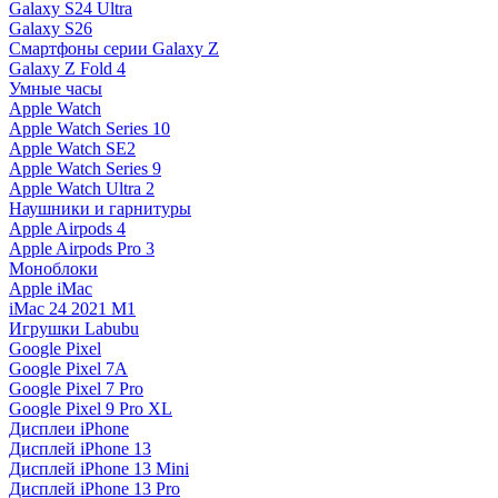
Galaxy S24 Ultra
Galaxy S26
Смартфоны серии Galaxy Z
Galaxy Z Fold 4
Умные часы
Apple Watch
Apple Watch Series 10
Apple Watch SE2
Apple Watch Series 9
Apple Watch Ultra 2
Наушники и гарнитуры
Apple Airpods 4
Apple Airpods Pro 3
Моноблоки
Apple iMac
iMac 24 2021 M1
Игрушки Labubu
Google Pixel
Google Pixel 7А
Google Pixel 7 Pro
Google Pixel 9 Pro XL
Дисплеи iPhone
Дисплей iPhone 13
Дисплей iPhone 13 Mini
Дисплей iPhone 13 Pro