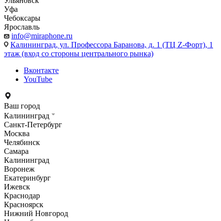
Ульяновск
Уфа
Чебоксары
Ярославль
info@miraphone.ru
Калининград,
ул. Профессора Баранова, д. 1 (ТЦ Z-Форт), 1
этаж (вход со стороны центрального рынка)
Вконтакте
YouTube
Ваш город
Калининград
Санкт-Петербург
Москва
Челябинск
Самара
Калининград
Воронеж
Екатеринбург
Ижевск
Краснодар
Красноярск
Нижний Новгород