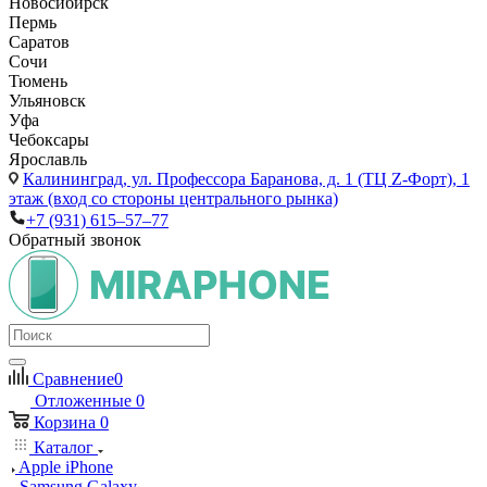
Новосибирск
Пермь
Саратов
Сочи
Тюмень
Ульяновск
Уфа
Чебоксары
Ярославль
Калининград,
ул. Профессора Баранова, д. 1 (ТЦ Z-Форт), 1
этаж (вход со стороны центрального рынка)
+7 (931) 615‒57‒77
Обратный звонок
Сравнение
0
Отложенные
0
Корзина
0
Каталог
Apple iPhone
Samsung Galaxy