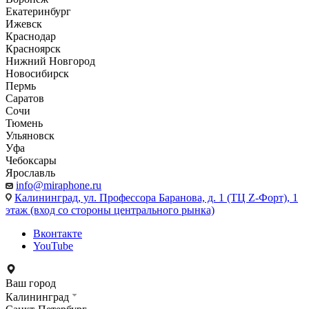
Екатеринбург
Ижевск
Краснодар
Красноярск
Нижний Новгород
Новосибирск
Пермь
Саратов
Сочи
Тюмень
Ульяновск
Уфа
Чебоксары
Ярославль
info@miraphone.ru
Калининград,
ул. Профессора Баранова, д. 1 (ТЦ Z-Форт), 1
этаж (вход со стороны центрального рынка)
Вконтакте
YouTube
Ваш город
Калининград