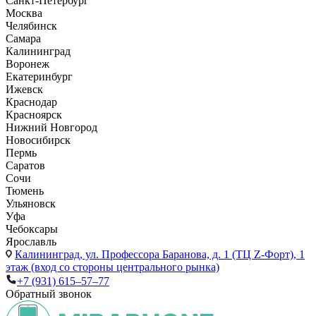
Санкт-Петербург
Москва
Челябинск
Самара
Калининград
Воронеж
Екатеринбург
Ижевск
Краснодар
Красноярск
Нижний Новгород
Новосибирск
Пермь
Саратов
Сочи
Тюмень
Ульяновск
Уфа
Чебоксары
Ярославль
Калининград,
ул. Профессора Баранова, д. 1 (ТЦ Z-Форт), 1
этаж (вход со стороны центрального рынка)
+7 (931) 615‒57‒77
Обратный звонок