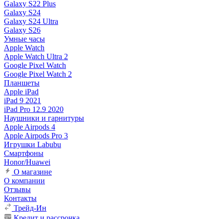
Galaxy S22 Plus
Galaxy S24
Galaxy S24 Ultra
Galaxy S26
Умные часы
Apple Watch
Apple Watch Ultra 2
Google Pixel Watch
Google Pixel Watch 2
Планшеты
Apple iPad
iPad 9 2021
iPad Pro 12.9 2020
Наушники и гарнитуры
Apple Airpods 4
Apple Airpods Pro 3
Игрушки Labubu
Смартфоны
Honor/Huawei
О магазине
О компании
Отзывы
Контакты
Трейд-Ин
Кредит и рассрочка