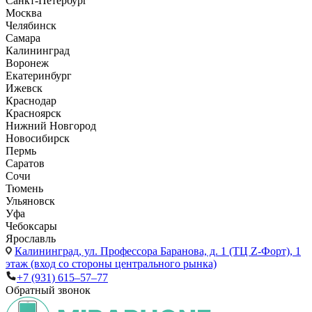
Санкт-Петербург
Москва
Челябинск
Самара
Калининград
Воронеж
Екатеринбург
Ижевск
Краснодар
Красноярск
Нижний Новгород
Новосибирск
Пермь
Саратов
Сочи
Тюмень
Ульяновск
Уфа
Чебоксары
Ярославль
Калининград,
ул. Профессора Баранова, д. 1 (ТЦ Z-Форт), 1
этаж (вход со стороны центрального рынка)
+7 (931) 615‒57‒77
Обратный звонок