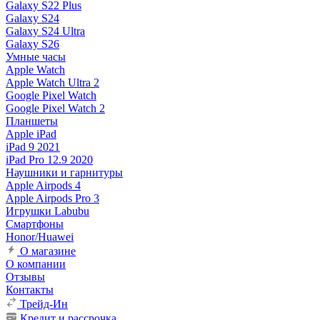
Galaxy S22 Plus
Galaxy S24
Galaxy S24 Ultra
Galaxy S26
Умные часы
Apple Watch
Apple Watch Ultra 2
Google Pixel Watch
Google Pixel Watch 2
Планшеты
Apple iPad
iPad 9 2021
iPad Pro 12.9 2020
Наушники и гарнитуры
Apple Airpods 4
Apple Airpods Pro 3
Игрушки Labubu
Смартфоны
Honor/Huawei
О магазине
О компании
Отзывы
Контакты
Трейд-Ин
Кредит и рассрочка