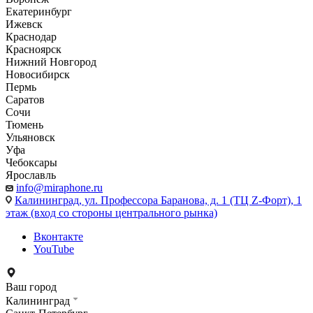
Екатеринбург
Ижевск
Краснодар
Красноярск
Нижний Новгород
Новосибирск
Пермь
Саратов
Сочи
Тюмень
Ульяновск
Уфа
Чебоксары
Ярославль
info@miraphone.ru
Калининград,
ул. Профессора Баранова, д. 1 (ТЦ Z-Форт), 1
этаж (вход со стороны центрального рынка)
Вконтакте
YouTube
Ваш город
Калининград