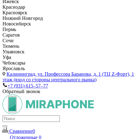
Ижевск
Краснодар
Красноярск
Нижний Новгород
Новосибирск
Пермь
Саратов
Сочи
Тюмень
Ульяновск
Уфа
Чебоксары
Ярославль
Калининград,
ул. Профессора Баранова, д. 1 (ТЦ Z-Форт), 1
этаж (вход со стороны центрального рынка)
+7 (931) 615‒57‒77
Обратный звонок
Сравнение
0
Отложенные
0