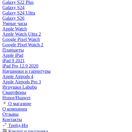
Galaxy S22 Plus
Galaxy S24
Galaxy S24 Ultra
Galaxy S26
Умные часы
Apple Watch
Apple Watch Ultra 2
Google Pixel Watch
Google Pixel Watch 2
Планшеты
Apple iPad
iPad 9 2021
iPad Pro 12.9 2020
Наушники и гарнитуры
Apple Airpods 4
Apple Airpods Pro 3
Игрушки Labubu
Смартфоны
Honor/Huawei
О магазине
О компании
Отзывы
Контакты
Трейд-Ин
Кредит и рассрочка