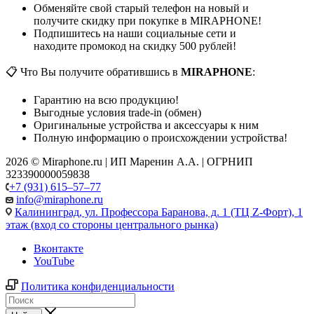
Обменяйте свой старый телефон на новый и
получите скидку при покупке в MIRAPHONE!
Подпишитесь на наши социальные сети и
находите промокод на скидку 500 рублей!
📋 Что Вы получите обратившись в
MIRAPHONE
:
Гарантию на всю продукцию!
Выгодные условия trade-in (обмен)
Оригинальные устройства и аксессуары к ним
Полную информацию о происхождении устройства!
2026 © Miraphone.ru | ИП Маренин А.А. | ОГРНИП
323390000059838
+7 (931) 615‒57‒77
info@miraphone.ru
Калининград,
ул. Профессора Баранова, д. 1 (ТЦ Z-Форт), 1
этаж (вход со стороны центрального рынка)
Вконтакте
YouTube
Политика конфиденциальности