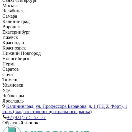
Санкт-Петербург
Москва
Челябинск
Самара
Калининград
Воронеж
Екатеринбург
Ижевск
Краснодар
Красноярск
Нижний Новгород
Новосибирск
Пермь
Саратов
Сочи
Тюмень
Ульяновск
Уфа
Чебоксары
Ярославль
Калининград,
ул. Профессора Баранова, д. 1 (ТЦ Z-Форт), 1
этаж (вход со стороны центрального рынка)
+7 (931) 615‒57‒77
Обратный звонок