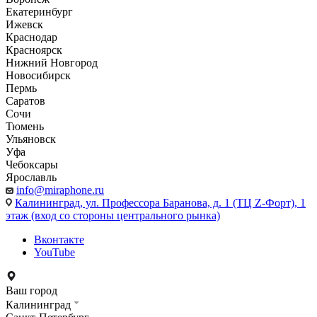
Екатеринбург
Ижевск
Краснодар
Красноярск
Нижний Новгород
Новосибирск
Пермь
Саратов
Сочи
Тюмень
Ульяновск
Уфа
Чебоксары
Ярославль
info@miraphone.ru
Калининград,
ул. Профессора Баранова, д. 1 (ТЦ Z-Форт), 1
этаж (вход со стороны центрального рынка)
Вконтакте
YouTube
Ваш город
Калининград