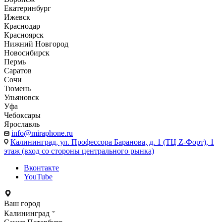
Екатеринбург
Ижевск
Краснодар
Красноярск
Нижний Новгород
Новосибирск
Пермь
Саратов
Сочи
Тюмень
Ульяновск
Уфа
Чебоксары
Ярославль
info@miraphone.ru
Калининград,
ул. Профессора Баранова, д. 1 (ТЦ Z-Форт), 1
этаж (вход со стороны центрального рынка)
Вконтакте
YouTube
Ваш город
Калининград