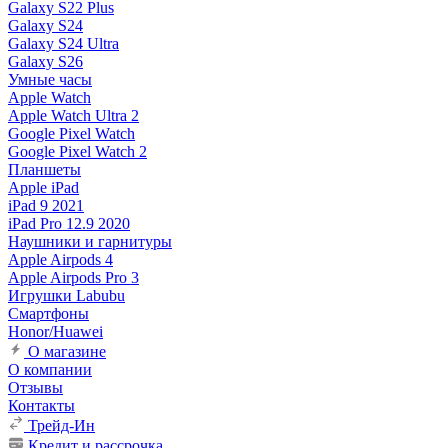
Galaxy S22 Plus
Galaxy S24
Galaxy S24 Ultra
Galaxy S26
Умные часы
Apple Watch
Apple Watch Ultra 2
Google Pixel Watch
Google Pixel Watch 2
Планшеты
Apple iPad
iPad 9 2021
iPad Pro 12.9 2020
Наушники и гарнитуры
Apple Airpods 4
Apple Airpods Pro 3
Игрушки Labubu
Смартфоны
Honor/Huawei
О магазине
О компании
Отзывы
Контакты
Трейд-Ин
Кредит и рассрочка