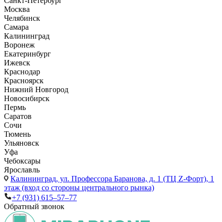
Санкт-Петербург
Москва
Челябинск
Самара
Калининград
Воронеж
Екатеринбург
Ижевск
Краснодар
Красноярск
Нижний Новгород
Новосибирск
Пермь
Саратов
Сочи
Тюмень
Ульяновск
Уфа
Чебоксары
Ярославль
Калининград,
ул. Профессора Баранова, д. 1 (ТЦ Z-Форт), 1
этаж (вход со стороны центрального рынка)
+7 (931) 615‒57‒77
Обратный звонок