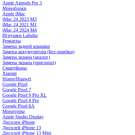
Apple Airpods Pro 3
Моноблоки
Apple iMac
iMac 24 2023 M3
iMac 24 2021 M1
iMac 24 2024 M4
Игрушки Labubu
Ремонты
Замена задней крышки
Замена аккумулятора (Без ошибки)
Замена экрана (аналог)
Замена экрана (оригинал)
Смартфоны
Xiaomi
Honor/Huawei
Google Pixel
Google Pixel 7
Google Pixel 9 Pro XL
Google Pixel 8 Pro
Google Pixel 8A
Мониторы
Apple Studio Display
Дисплеи iPhone
Дисплей iPhone 13
Дисплей iPhone 13 Mini